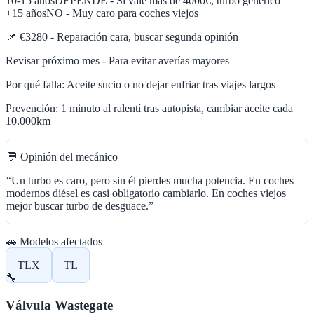
10-15 años
DEPENDE - Si vale más de 4000€, turbo genérico
+15 años
NO - Muy caro para coches viejos
📌
€3280 - Reparación cara, buscar segunda opinión
Revisar próximo mes - Para evitar averías mayores
Por qué falla:
Aceite sucio o no dejar enfriar tras viajes largos
Prevención:
1 minuto al ralentí tras autopista, cambiar aceite cada
10.000km
💬 Opinión del mecánico
“
Un turbo es caro, pero sin él pierdes mucha potencia. En coches
modernos diésel es casi obligatorio cambiarlo. En coches viejos
mejor buscar turbo de desguace.
”
🚗 Modelos afectados
TLX
TL
🔧
Válvula Wastegate