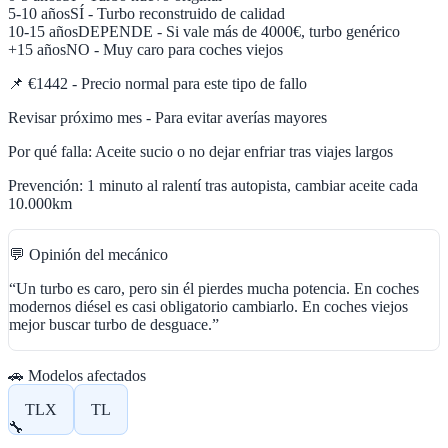
5-10 años
SÍ - Turbo reconstruido de calidad
10-15 años
DEPENDE - Si vale más de 4000€, turbo genérico
+15 años
NO - Muy caro para coches viejos
📌
€1442 - Precio normal para este tipo de fallo
Revisar próximo mes - Para evitar averías mayores
Por qué falla:
Aceite sucio o no dejar enfriar tras viajes largos
Prevención:
1 minuto al ralentí tras autopista, cambiar aceite cada
10.000km
💬 Opinión del mecánico
“
Un turbo es caro, pero sin él pierdes mucha potencia. En coches
modernos diésel es casi obligatorio cambiarlo. En coches viejos
mejor buscar turbo de desguace.
”
🚗 Modelos afectados
TLX
TL
🔧