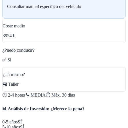
Consultar manual específico del vehículo
Coste medio
3954 €
¿Puedo conducir?
✅ Sí
¿Tú mismo?
🏪 Taller
🕐
2-4 horas
🔧
MEDIA
⏱️ Máx.
30
días
📊 Análisis de Inversión: ¿Merece la pena?
0-5 años
SÍ
5-10 años
SÍ