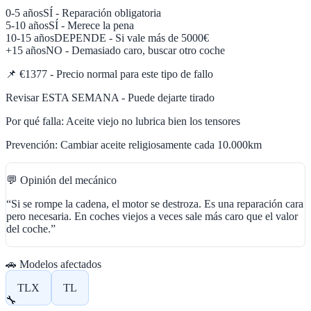
0-5 años
SÍ - Reparación obligatoria
5-10 años
SÍ - Merece la pena
10-15 años
DEPENDE - Si vale más de 5000€
+15 años
NO - Demasiado caro, buscar otro coche
📌
€1377 - Precio normal para este tipo de fallo
Revisar ESTA SEMANA - Puede dejarte tirado
Por qué falla:
Aceite viejo no lubrica bien los tensores
Prevención:
Cambiar aceite religiosamente cada 10.000km
💬 Opinión del mecánico
“
Si se rompe la cadena, el motor se destroza. Es una reparación cara
pero necesaria. En coches viejos a veces sale más caro que el valor
del coche.
”
🚗 Modelos afectados
TLX
TL
🔧