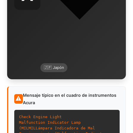
🇯🇵 Japón
Mensaje típico en el cuadro de instrumentos
⚠
Acura
Check Engine Light
Malfunction Indicator Lamp
(
MIL
MIL
Lámpara Indicadora de Mal