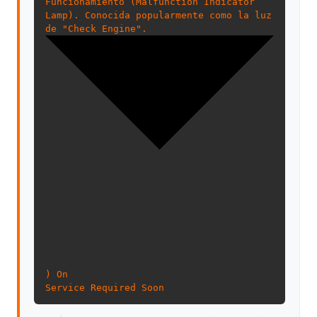
Funcionamiento (Malfunction Indicator
Lamp). Conocida popularmente como la luz
de "Check Engine".
) On
Service Required Soon