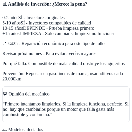
📊 Análisis de Inversión: ¿Merece la pena?
0-5 años
SÍ - Inyectores originales
5-10 años
SÍ - Inyectores compatibles de calidad
10-15 años
DEPENDE - Prueba limpieza primero
+15 años
LIMPIEZA - Solo cambiar si limpieza no funciona
📌
€425 - Reparación económica para este tipo de fallo
Revisar próximo mes - Para evitar averías mayores
Por qué falla:
Combustible de mala calidad obstruye los agujeritos
Prevención:
Repostar en gasolineras de marca, usar aditivos cada
20.000km
💬 Opinión del mecánico
“
Primero intentamos limpiarlos. Si la limpieza funciona, perfecto. Si
no, hay que cambiarlos porque un motor que falla gasta más
combustible y contamina.
”
🚗 Modelos afectados