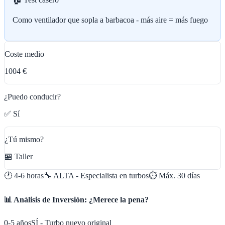
Como ventilador que sopla a barbacoa - más aire = más fuego
Coste medio
1004 €
¿Puedo conducir?
✅ Sí
¿Tú mismo?
🏪 Taller
🕐
4-6 horas
🔧
ALTA - Especialista en turbos
⏱️ Máx.
30
días
📊 Análisis de Inversión: ¿Merece la pena?
0-5 años
SÍ - Turbo nuevo original