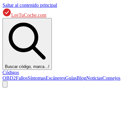
Saltar al contenido principal
LeeTuCoche.com
Buscar código, marca...
/
Códigos
OBD2
Fallos
Síntomas
Escáneres
Guías
Blog
Noticias
Consejos