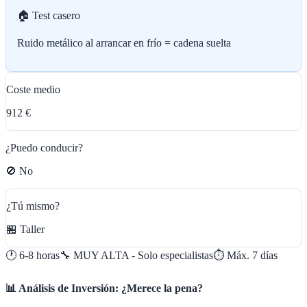
🏠 Test casero
Ruido metálico al arrancar en frío = cadena suelta
Coste medio
912 €
¿Puedo conducir?
🚫 No
¿Tú mismo?
🏪 Taller
🕐
6-8 horas
🔧
MUY ALTA - Solo especialistas
⏱️ Máx.
7
días
📊 Análisis de Inversión: ¿Merece la pena?