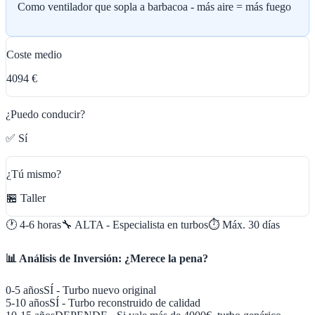
Como ventilador que sopla a barbacoa - más aire = más fuego
Coste medio
4094 €
¿Puedo conducir?
✅ Sí
¿Tú mismo?
🏪 Taller
🕐
4-6 horas
🔧
ALTA - Especialista en turbos
⏱️ Máx.
30
días
📊 Análisis de Inversión: ¿Merece la pena?
0-5 años
SÍ - Turbo nuevo original
5-10 años
SÍ - Turbo reconstruido de calidad