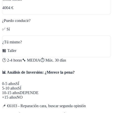
4004 €
¿Puedo conducir?
✅ Sí
¿Tú mismo?
🏪 Taller
🕐
2-4 horas
🔧
MEDIA
⏱️ Máx.
30
días
📊 Análisis de Inversión: ¿Merece la pena?
0-5 años
SÍ
5-10 años
SÍ
10-15 años
DEPENDE
+15 años
NO
📌
€6103 - Reparación cara, buscar segunda opinión