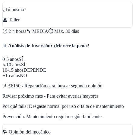
¿Tú mismo?
🏪 Taller
🕐
2-4 horas
🔧
MEDIA
⏱️ Máx.
30
días
📊 Análisis de Inversión: ¿Merece la pena?
0-5 años
SÍ
5-10 años
SÍ
10-15 años
DEPENDE
+15 años
NO
📌
€6150 - Reparación cara, buscar segunda opinión
Revisar próximo mes - Para evitar averías mayores
Por qué falla:
Desgaste normal por uso o falta de mantenimiento
Prevención:
Mantenimiento regular según fabricante
💬 Opinión del mecánico