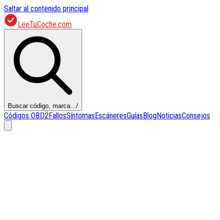
Saltar al contenido principal
LeeTuCoche.com
Buscar código, marca...
/
Códigos OBD2
Fallos
Síntomas
Escáneres
Guías
Blog
Noticias
Consejos