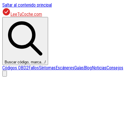
Saltar al contenido principal
LeeTuCoche.com
Buscar código, marca...
/
Códigos OBD2
Fallos
Síntomas
Escáneres
Guías
Blog
Noticias
Consejos