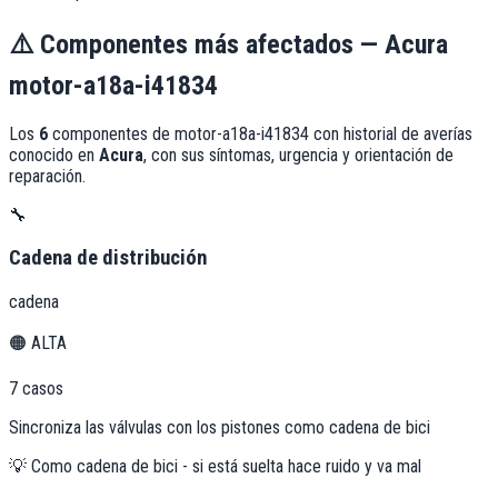
⚠️
Componentes más afectados —
Acura
motor-a18a-i41834
Los
6
componentes de
motor-a18a-i41834
con historial de averías
conocido en
Acura
, con sus síntomas, urgencia y orientación de
reparación.
🔧
Cadena de distribución
cadena
🟠
ALTA
7
casos
Sincroniza las válvulas con los pistones como cadena de bici
💡
Como cadena de bici - si está suelta hace ruido y va mal