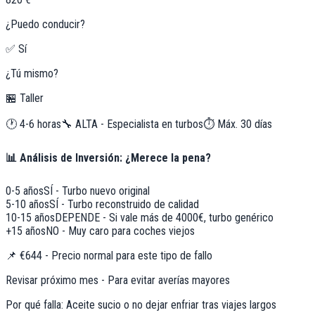
¿Puedo conducir?
✅ Sí
¿Tú mismo?
🏪 Taller
🕐
4-6 horas
🔧
ALTA - Especialista en turbos
⏱️ Máx.
30
días
📊 Análisis de Inversión: ¿Merece la pena?
0-5 años
SÍ - Turbo nuevo original
5-10 años
SÍ - Turbo reconstruido de calidad
10-15 años
DEPENDE - Si vale más de 4000€, turbo genérico
+15 años
NO - Muy caro para coches viejos
📌
€644 - Precio normal para este tipo de fallo
Revisar próximo mes - Para evitar averías mayores
Por qué falla:
Aceite sucio o no dejar enfriar tras viajes largos