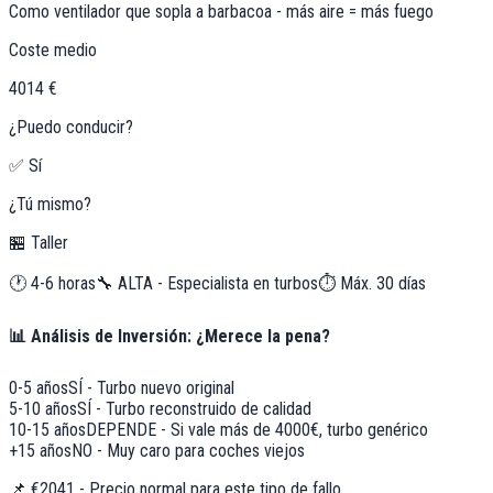
Como ventilador que sopla a barbacoa - más aire = más fuego
Coste medio
4014 €
¿Puedo conducir?
✅ Sí
¿Tú mismo?
🏪 Taller
🕐
4-6 horas
🔧
ALTA - Especialista en turbos
⏱️ Máx.
30
días
📊 Análisis de Inversión: ¿Merece la pena?
0-5 años
SÍ - Turbo nuevo original
5-10 años
SÍ - Turbo reconstruido de calidad
10-15 años
DEPENDE - Si vale más de 4000€, turbo genérico
+15 años
NO - Muy caro para coches viejos
📌
€2041 - Precio normal para este tipo de fallo