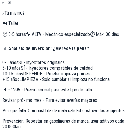
✅ Sí
¿Tú mismo?
🏪 Taller
🕐
3-5 horas
🔧
ALTA - Mecánico especializado
⏱️ Máx.
30
días
📊 Análisis de Inversión: ¿Merece la pena?
0-5 años
SÍ - Inyectores originales
5-10 años
SÍ - Inyectores compatibles de calidad
10-15 años
DEPENDE - Prueba limpieza primero
+15 años
LIMPIEZA - Solo cambiar si limpieza no funciona
📌
€1296 - Precio normal para este tipo de fallo
Revisar próximo mes - Para evitar averías mayores
Por qué falla:
Combustible de mala calidad obstruye los agujeritos
Prevención:
Repostar en gasolineras de marca, usar aditivos cada
20.000km