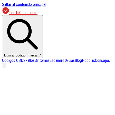
Saltar al contenido principal
LeeTuCoche.com
Buscar código, marca...
/
Códigos OBD2
Fallos
Síntomas
Escáneres
Guías
Blog
Noticias
Consejos