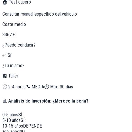
🏠 Test casero
Consultar manual específico del vehículo
Coste medio
3367 €
¿Puedo conducir?
✅ Sí
¿Tú mismo?
🏪 Taller
🕐
2-4 horas
🔧
MEDIA
⏱️ Máx.
30
días
📊 Análisis de Inversión: ¿Merece la pena?
0-5 años
SÍ
5-10 años
SÍ
10-15 años
DEPENDE
+15 años
NO