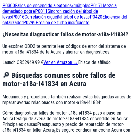
P0300
Fallos de encendido aleatorios/múltiples
P0171
Mezcla
demasiado pobre
P0011
Sincronización del árbol de
levas
P0016
Correlación cigüeñal-árbol de levas
P0420
Eficiencia del
catalizador
P0299
Presión de turbo insuficiente
¿Necesitas diagnosticar fallos de motor-a18a-i41834?
Un escáner OBD2 te permite leer códigos de error del sistema de
motor-a18a-i41834 de tu Acura y ahorrar en diagnósticos.
Launch CR529
49.99 €
Ver en Amazon →
Enlace de afiliado
🔎
Búsquedas comunes sobre fallos de
motor-a18a-i41834
en
Acura
Mecánicos y propietarios también realizan estas búsquedas antes de
reparar averías relacionadas con
motor-a18a-i41834
:
Cómo diagnosticar fallos de motor-a18a-i41834 paso a paso en
Acura
Testigo de avería de motor-a18a-i41834 encendido en Acura:
Principales causas
Presupuesto y precio de reparación de motor-
a18a-i41834 en taller Acura
¿Es seguro conducir un coche Acura con