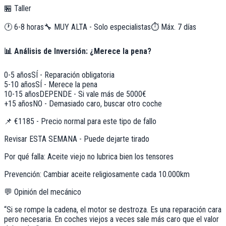
🏪 Taller
🕐
6-8 horas
🔧
MUY ALTA - Solo especialistas
⏱️ Máx.
7
días
📊 Análisis de Inversión: ¿Merece la pena?
0-5 años
SÍ - Reparación obligatoria
5-10 años
SÍ - Merece la pena
10-15 años
DEPENDE - Si vale más de 5000€
+15 años
NO - Demasiado caro, buscar otro coche
📌
€1185 - Precio normal para este tipo de fallo
Revisar ESTA SEMANA - Puede dejarte tirado
Por qué falla:
Aceite viejo no lubrica bien los tensores
Prevención:
Cambiar aceite religiosamente cada 10.000km
💬 Opinión del mecánico
“
Si se rompe la cadena, el motor se destroza. Es una reparación cara
pero necesaria. En coches viejos a veces sale más caro que el valor