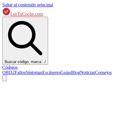
Saltar al contenido principal
LeeTuCoche.com
Buscar código, marca...
/
Códigos
OBD2
Fallos
Síntomas
Escáneres
Guías
Blog
Noticias
Consejos