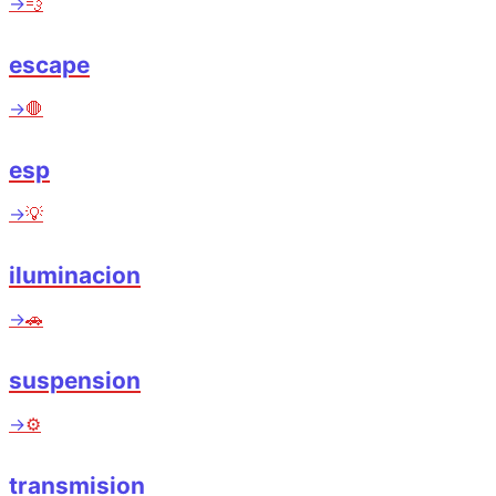
→
💨
escape
→
🛑
esp
→
💡
iluminacion
→
🚗
suspension
→
⚙️
transmision