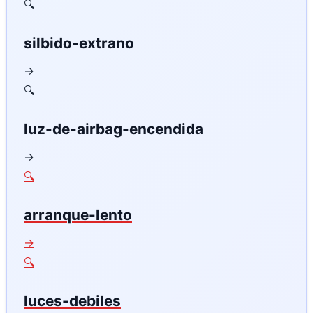
🔍
silbido-extrano
→
🔍
luz-de-airbag-encendida
→
🔍
arranque-lento
→
🔍
luces-debiles