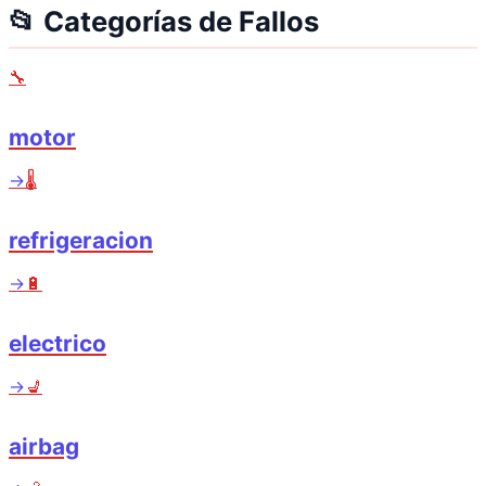
📂 Categorías de Fallos
🔧
motor
→
🌡️
refrigeracion
→
🔋
electrico
→
💺
airbag