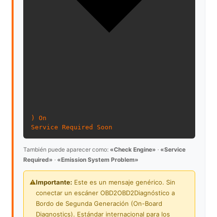
) On
Service Required Soon
También puede aparecer como:
«Check Engine»
·
«Service
Required»
·
«Emission System Problem»
⚠️
Importante:
Este es un mensaje genérico. Sin
conectar un escáner
OBD2
OBD2
Diagnóstico a
Bordo de Segunda Generación (On-Board
Diagnostics). Estándar internacional para los