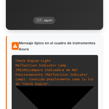
🇯🇵 Japón
Mensaje típico en el cuadro de instrumentos
⚠
Acura
Check Engine Light
Malfunction Indicator Lamp
(
MIL
MIL
Lámpara Indicadora de Mal
Funcionamiento (Malfunction Indicator
Lamp). Conocida popularmente como la luz
de "Check Engine".