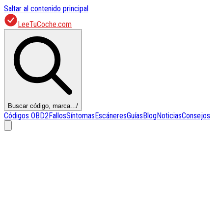
Saltar al contenido principal
LeeTuCoche.com
Buscar código, marca...
/
Códigos OBD2
Fallos
Síntomas
Escáneres
Guías
Blog
Noticias
Consejos