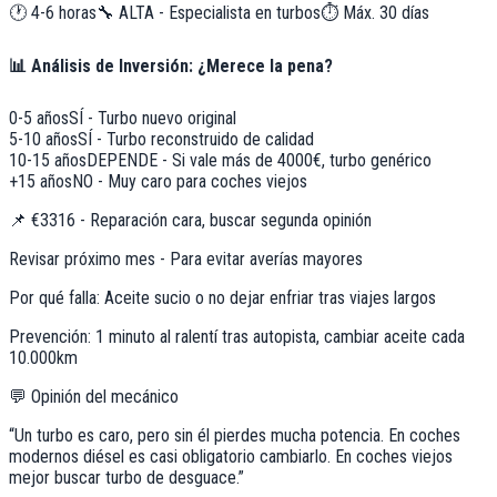
🕐
4-6 horas
🔧
ALTA - Especialista en turbos
⏱️ Máx.
30
días
📊 Análisis de Inversión: ¿Merece la pena?
0-5 años
SÍ - Turbo nuevo original
5-10 años
SÍ - Turbo reconstruido de calidad
10-15 años
DEPENDE - Si vale más de 4000€, turbo genérico
+15 años
NO - Muy caro para coches viejos
📌
€3316 - Reparación cara, buscar segunda opinión
Revisar próximo mes - Para evitar averías mayores
Por qué falla:
Aceite sucio o no dejar enfriar tras viajes largos
Prevención:
1 minuto al ralentí tras autopista, cambiar aceite cada
10.000km
💬 Opinión del mecánico
“
Un turbo es caro, pero sin él pierdes mucha potencia. En coches
modernos diésel es casi obligatorio cambiarlo. En coches viejos
mejor buscar turbo de desguace.
”