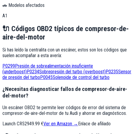
🚗 Modelos afectados
A1
🔌
Códigos OBD2 típicos de
compresor-de-
aire-del-motor
Si has leído la centralita con un escáner, estos son los códigos que
suelen acompañar a esta avería:
P0299
Presión de sobrealimentación insuficiente
(underboost)
P0234
Sobrepresión del turbo (overboost)
P0235
Sensor
de presión del turbo
P0045
Solenoide de control del turbo
¿Necesitas diagnosticar fallos de compresor-de-aire-
del-motor?
Un escáner OBD2 te permite leer códigos de error del sistema de
compresor-de-aire-del-motor de tu Audi y ahorrar en diagnósticos.
Launch CR529
49.99 €
Ver en Amazon →
Enlace de afiliado