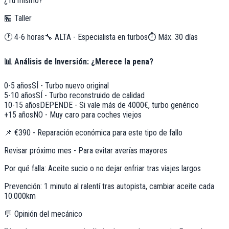
¿Tú mismo?
🏪 Taller
🕐
4-6 horas
🔧
ALTA - Especialista en turbos
⏱️ Máx.
30
días
📊 Análisis de Inversión: ¿Merece la pena?
0-5 años
SÍ - Turbo nuevo original
5-10 años
SÍ - Turbo reconstruido de calidad
10-15 años
DEPENDE - Si vale más de 4000€, turbo genérico
+15 años
NO - Muy caro para coches viejos
📌
€390 - Reparación económica para este tipo de fallo
Revisar próximo mes - Para evitar averías mayores
Por qué falla:
Aceite sucio o no dejar enfriar tras viajes largos
Prevención:
1 minuto al ralentí tras autopista, cambiar aceite cada
10.000km
💬 Opinión del mecánico