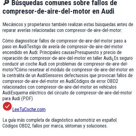
🔎
Búsquedas comunes sobre fallos de
compresor-de-aire-del-motor
en
Audi
Mecánicos y propietarios también realizan estas búsquedas antes de
reparar averías relacionadas con
compresor-de-aire-del-motor
:
Cómo diagnosticar fallos de compresor-de-aire-del-motor paso a
paso en Audi
Testigo de avería de compresor-de-aire-del-motor
encendido en Audi: Principales causas
Presupuesto y precio de
reparación de compresor-de-aire-del-motor en taller Audi
¿Es seguro
conducir un coche Audi con problemas de compresor-de-aire-del-
motor?
Cómo resetear el módulo de compresor-de-aire-del-motor en
la centralita de un Audi
Sensores defectuosos que provocan fallos de
compresor-de-aire-del-motor en Audi
Códigos de error OBD2
relacionados con compresor-de-aire-del-motor en vehículos
Audi
Esquema eléctrico del circuito de compresor-de-aire-del-motor
para Audi (PDF)
LeeTuCoche.com
La guía más completa de diagnóstico automotriz en español.
Códigos OBD2, fallos por marca, síntomas y soluciones.