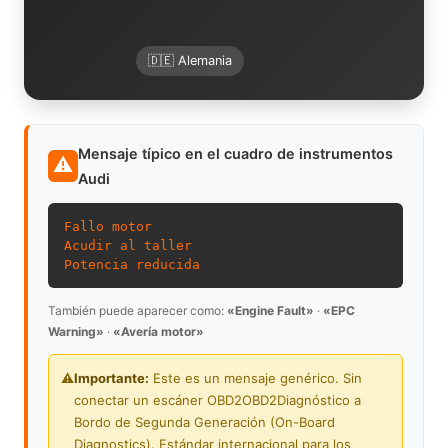
🇩🇪 Alemania
Mensaje típico en el cuadro de instrumentos
⚠
Audi
Fallo motor
Acudir al taller
Potencia reducida
También puede aparecer como:
«Engine Fault»
·
«EPC
Warning»
·
«Avería motor»
⚠️
Importante:
Este es un mensaje genérico. Sin
conectar un escáner
OBD2
OBD2
Diagnóstico a
Bordo de Segunda Generación (On-Board
Diagnostics). Estándar internacional para los