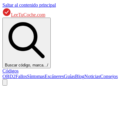
Saltar al contenido principal
LeeTuCoche.com
Buscar código, marca...
/
Códigos
OBD2
Fallos
Síntomas
Escáneres
Guías
Blog
Noticias
Consejos