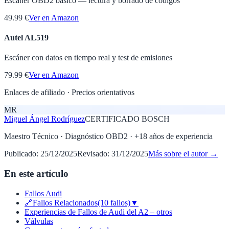
Escáner OBD2 básico — lectura y borrado de códigos
49.99 €
Ver en Amazon
Autel AL519
Escáner con datos en tiempo real y test de emisiones
79.99 €
Ver en Amazon
Enlaces de afiliado · Precios orientativos
MR
Miguel Ángel Rodríguez
CERTIFICADO BOSCH
Maestro Técnico · Diagnóstico OBD2
· +
18
años de experiencia
Publicado:
25/12/2025
Revisado:
31/12/2025
Más sobre el autor →
En este artículo
Fallos Audi
🔗Fallos Relacionados(10 fallos)▼
Experiencias de Fallos de Audi del A2 – otros
Válvulas