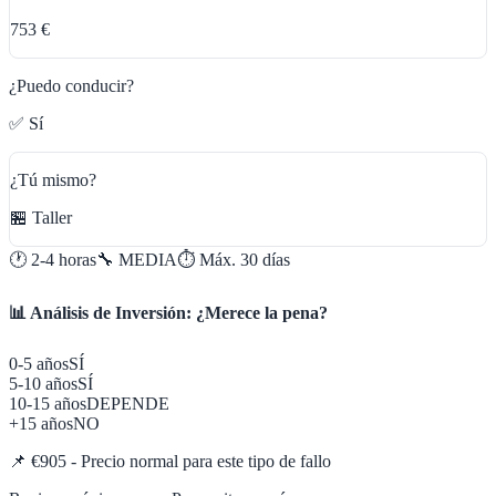
753 €
¿Puedo conducir?
✅ Sí
¿Tú mismo?
🏪 Taller
🕐
2-4 horas
🔧
MEDIA
⏱️ Máx.
30
días
📊 Análisis de Inversión: ¿Merece la pena?
0-5 años
SÍ
5-10 años
SÍ
10-15 años
DEPENDE
+15 años
NO
📌
€905 - Precio normal para este tipo de fallo