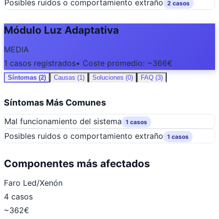
Posibles ruidos o comportamiento extraño
2 casos
Módulo Luz Adaptativa
MEDIA
1 casos registrados
• Coste promedio: ~366€
Síntomas (2)
Causas (1)
Soluciones (0)
FAQ (3)
Síntomas Más Comunes
Mal funcionamiento del sistema
1 casos
Posibles ruidos o comportamiento extraño
1 casos
Componentes más afectados
Faro Led/Xenón
4 casos
~362€