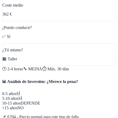
Coste medio
362 €
¿Puedo conducir?
✅ Sí
¿Tú mismo?
🏪 Taller
🕐
2-4 horas
🔧
MEDIA
⏱️ Máx.
30
días
📊 Análisis de Inversión: ¿Merece la pena?
0-5 años
SÍ
5-10 años
SÍ
10-15 años
DEPENDE
+15 años
NO
📌
€294 - Precio normal para este tipo de fallo