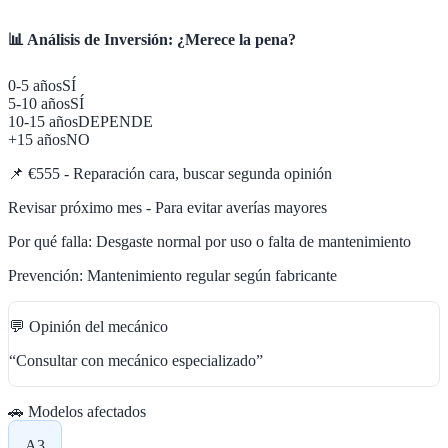
📊 Análisis de Inversión: ¿Merece la pena?
0-5 años
SÍ
5-10 años
SÍ
10-15 años
DEPENDE
+15 años
NO
📌
€555 - Reparación cara, buscar segunda opinión
Revisar próximo mes - Para evitar averías mayores
Por qué falla:
Desgaste normal por uso o falta de mantenimiento
Prevención:
Mantenimiento regular según fabricante
💬 Opinión del mecánico
“
Consultar con mecánico especializado
”
🚗 Modelos afectados
A3