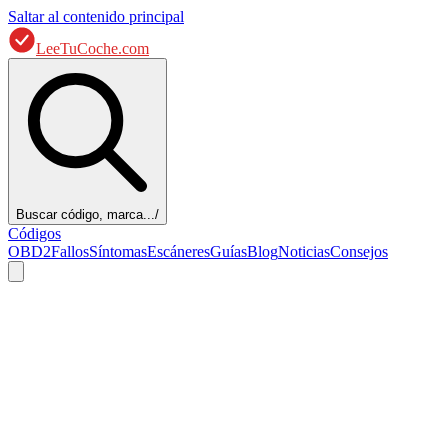
Saltar al contenido principal
LeeTuCoche.com
Buscar código, marca...
/
Códigos
OBD2
Fallos
Síntomas
Escáneres
Guías
Blog
Noticias
Consejos