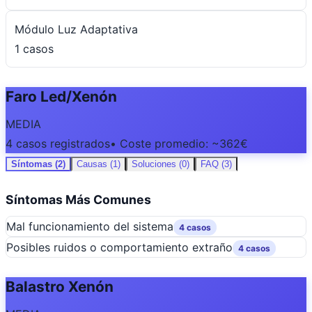
Módulo Luz Adaptativa
1 casos
Faro Led/Xenón
MEDIA
4 casos registrados
• Coste promedio: ~362€
Síntomas (2)
Causas (1)
Soluciones (0)
FAQ (3)
Síntomas Más Comunes
Mal funcionamiento del sistema
4 casos
Posibles ruidos o comportamiento extraño
4 casos
Balastro Xenón