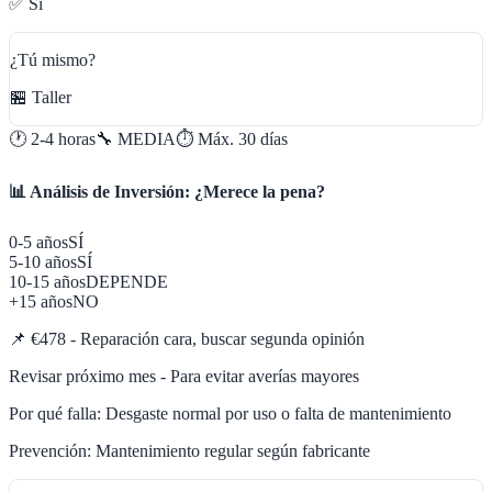
✅ Sí
¿Tú mismo?
🏪 Taller
🕐
2-4 horas
🔧
MEDIA
⏱️ Máx.
30
días
📊 Análisis de Inversión: ¿Merece la pena?
0-5 años
SÍ
5-10 años
SÍ
10-15 años
DEPENDE
+15 años
NO
📌
€478 - Reparación cara, buscar segunda opinión
Revisar próximo mes - Para evitar averías mayores
Por qué falla:
Desgaste normal por uso o falta de mantenimiento
Prevención:
Mantenimiento regular según fabricante