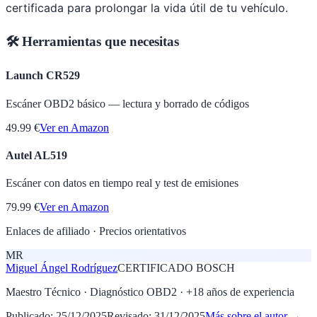
certificada para prolongar la vida útil de tu vehículo.
🛠️ Herramientas que necesitas
Launch CR529
Escáner OBD2 básico — lectura y borrado de códigos
49.99 €
Ver en Amazon
Autel AL519
Escáner con datos en tiempo real y test de emisiones
79.99 €
Ver en Amazon
Enlaces de afiliado · Precios orientativos
MR
Miguel Ángel Rodríguez
CERTIFICADO BOSCH
Maestro Técnico · Diagnóstico OBD2
· +
18
años de experiencia
Publicado:
25/12/2025
Revisado:
31/12/2025
Más sobre el autor →