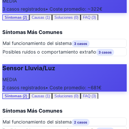
MEDIA
3 casos registrados
• Coste promedio: ~322€
Síntomas (2)
Causas (1)
Soluciones (0)
FAQ (3)
Síntomas Más Comunes
Mal funcionamiento del sistema
3 casos
Posibles ruidos o comportamiento extraño
3 casos
Sensor Lluvia/Luz
MEDIA
2 casos registrados
• Coste promedio: ~681€
Síntomas (2)
Causas (1)
Soluciones (0)
FAQ (3)
Síntomas Más Comunes
Mal funcionamiento del sistema
2 casos