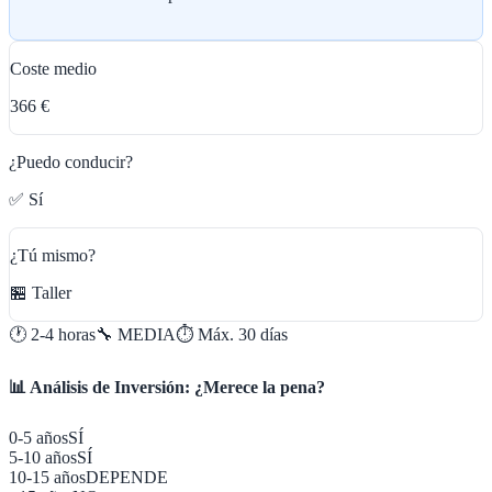
Coste medio
366 €
¿Puedo conducir?
✅ Sí
¿Tú mismo?
🏪 Taller
🕐
2-4 horas
🔧
MEDIA
⏱️ Máx.
30
días
📊 Análisis de Inversión: ¿Merece la pena?
0-5 años
SÍ
5-10 años
SÍ
10-15 años
DEPENDE