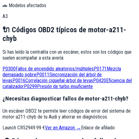
🚗 Modelos afectados
A3
🔌
Códigos OBD2 típicos de
motor-a211-
chyb
Si has leído la centralita con un escáner, estos son los códigos que
suelen acompañar a esta avería:
P0300
Fallos de encendido aleatorios/múltiples
P0171
Mezcla
demasiado pobre
P0011
Sincronización del árbol de
levas
P0016
Correlación cigüeñal-árbol de levas
P0420
Eficiencia del
catalizador
P0299
Presión de turbo insuficiente
¿Necesitas diagnosticar fallos de motor-a211-chyb?
Un escáner OBD2 te permite leer códigos de error del sistema de
motor-a211-chyb de tu Audi y ahorrar en diagnósticos.
Launch CR529
49.99 €
Ver en Amazon →
Enlace de afiliado