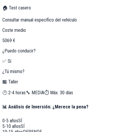
🏠 Test casero
Consultar manual específico del vehículo
Coste medio
5069 €
¿Puedo conducir?
✅ Sí
¿Tú mismo?
🏪 Taller
🕐
2-4 horas
🔧
MEDIA
⏱️ Máx.
30
días
📊 Análisis de Inversión: ¿Merece la pena?
0-5 años
SÍ
5-10 años
SÍ
10-15 años
DEPENDE