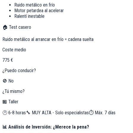
Ruido metálico en frío
Motor petardea al acelerar
Ralentí inestable
🏠 Test casero
Ruido metálico al arrancar en frío = cadena suelta
Coste medio
775 €
¿Puedo conducir?
🚫 No
¿Tú mismo?
🏪 Taller
🕐
6-8 horas
🔧
MUY ALTA - Solo especialistas
⏱️ Máx.
7
días
📊 Análisis de Inversión: ¿Merece la pena?