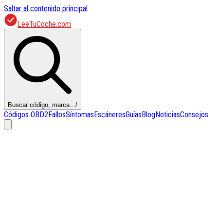
Saltar al contenido principal
LeeTuCoche.com
Buscar código, marca...
/
Códigos OBD2
Fallos
Síntomas
Escáneres
Guías
Blog
Noticias
Consejos