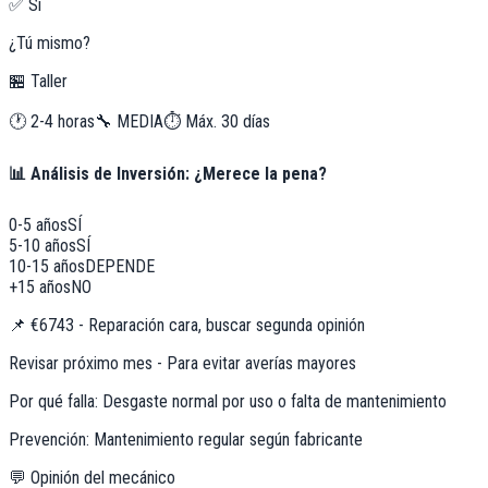
✅ Sí
¿Tú mismo?
🏪 Taller
🕐
2-4 horas
🔧
MEDIA
⏱️ Máx.
30
días
📊 Análisis de Inversión: ¿Merece la pena?
0-5 años
SÍ
5-10 años
SÍ
10-15 años
DEPENDE
+15 años
NO
📌
€6743 - Reparación cara, buscar segunda opinión
Revisar próximo mes - Para evitar averías mayores
Por qué falla:
Desgaste normal por uso o falta de mantenimiento
Prevención:
Mantenimiento regular según fabricante
💬 Opinión del mecánico