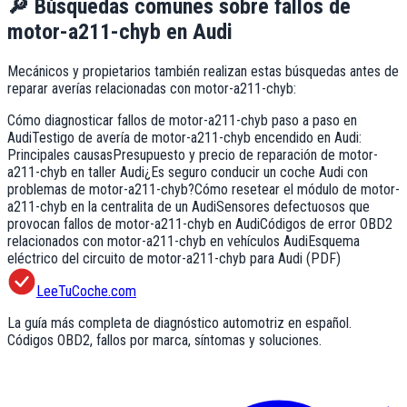
🔎
Búsquedas comunes sobre fallos de
motor-a211-chyb
en
Audi
Mecánicos y propietarios también realizan estas búsquedas antes de
reparar averías relacionadas con
motor-a211-chyb
:
Cómo diagnosticar fallos de motor-a211-chyb paso a paso en
Audi
Testigo de avería de motor-a211-chyb encendido en Audi:
Principales causas
Presupuesto y precio de reparación de motor-
a211-chyb en taller Audi
¿Es seguro conducir un coche Audi con
problemas de motor-a211-chyb?
Cómo resetear el módulo de motor-
a211-chyb en la centralita de un Audi
Sensores defectuosos que
provocan fallos de motor-a211-chyb en Audi
Códigos de error OBD2
relacionados con motor-a211-chyb en vehículos Audi
Esquema
eléctrico del circuito de motor-a211-chyb para Audi (PDF)
LeeTuCoche.com
La guía más completa de diagnóstico automotriz en español.
Códigos OBD2, fallos por marca, síntomas y soluciones.