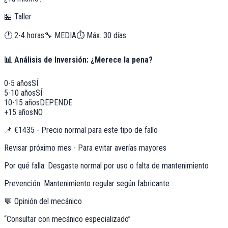
🏪 Taller
🕐
2-4 horas
🔧
MEDIA
⏱️ Máx.
30
días
📊 Análisis de Inversión: ¿Merece la pena?
0-5 años
SÍ
5-10 años
SÍ
10-15 años
DEPENDE
+15 años
NO
📌
€1435 - Precio normal para este tipo de fallo
Revisar próximo mes - Para evitar averías mayores
Por qué falla:
Desgaste normal por uso o falta de mantenimiento
Prevención:
Mantenimiento regular según fabricante
💬 Opinión del mecánico
“
Consultar con mecánico especializado
”