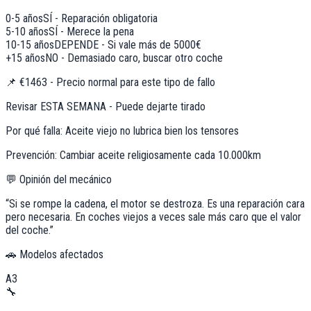
0-5 años
SÍ - Reparación obligatoria
5-10 años
SÍ - Merece la pena
10-15 años
DEPENDE - Si vale más de 5000€
+15 años
NO - Demasiado caro, buscar otro coche
📌
€1463 - Precio normal para este tipo de fallo
Revisar ESTA SEMANA - Puede dejarte tirado
Por qué falla:
Aceite viejo no lubrica bien los tensores
Prevención:
Cambiar aceite religiosamente cada 10.000km
💬 Opinión del mecánico
“
Si se rompe la cadena, el motor se destroza. Es una reparación cara
pero necesaria. En coches viejos a veces sale más caro que el valor
del coche.
”
🚗 Modelos afectados
A3
🔧