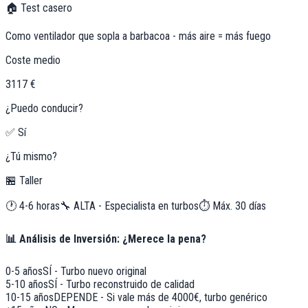
🏠 Test casero
Como ventilador que sopla a barbacoa - más aire = más fuego
Coste medio
3117 €
¿Puedo conducir?
✅ Sí
¿Tú mismo?
🏪 Taller
🕐
4-6 horas
🔧
ALTA - Especialista en turbos
⏱️ Máx.
30
días
📊 Análisis de Inversión: ¿Merece la pena?
0-5 años
SÍ - Turbo nuevo original
5-10 años
SÍ - Turbo reconstruido de calidad
10-15 años
DEPENDE - Si vale más de 4000€, turbo genérico