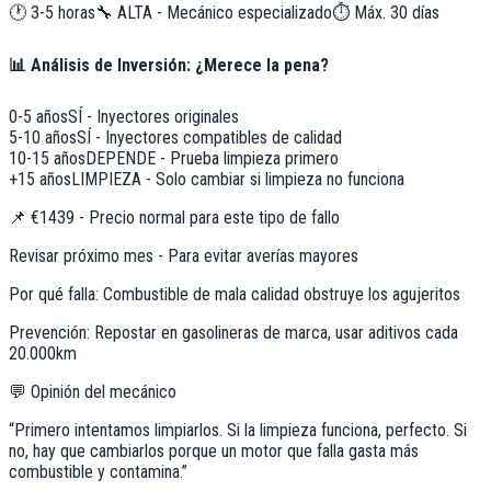
🕐
3-5 horas
🔧
ALTA - Mecánico especializado
⏱️ Máx.
30
días
📊 Análisis de Inversión: ¿Merece la pena?
0-5 años
SÍ - Inyectores originales
5-10 años
SÍ - Inyectores compatibles de calidad
10-15 años
DEPENDE - Prueba limpieza primero
+15 años
LIMPIEZA - Solo cambiar si limpieza no funciona
📌
€1439 - Precio normal para este tipo de fallo
Revisar próximo mes - Para evitar averías mayores
Por qué falla:
Combustible de mala calidad obstruye los agujeritos
Prevención:
Repostar en gasolineras de marca, usar aditivos cada
20.000km
💬 Opinión del mecánico
“
Primero intentamos limpiarlos. Si la limpieza funciona, perfecto. Si
no, hay que cambiarlos porque un motor que falla gasta más
combustible y contamina.
”