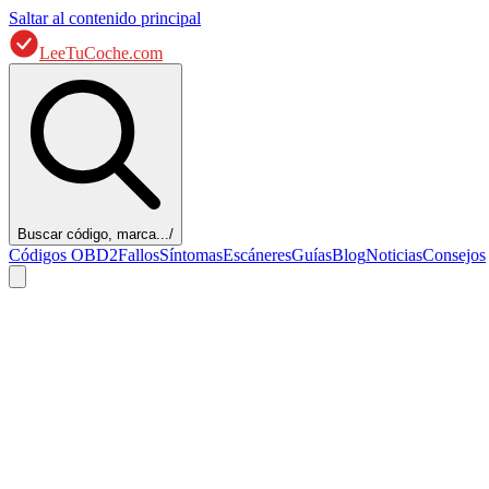
Saltar al contenido principal
LeeTuCoche.com
Buscar código, marca...
/
Códigos OBD2
Fallos
Síntomas
Escáneres
Guías
Blog
Noticias
Consejos