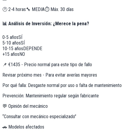
🕐
2-4 horas
🔧
MEDIA
⏱️ Máx.
30
días
📊 Análisis de Inversión: ¿Merece la pena?
0-5 años
SÍ
5-10 años
SÍ
10-15 años
DEPENDE
+15 años
NO
📌
€1435 - Precio normal para este tipo de fallo
Revisar próximo mes - Para evitar averías mayores
Por qué falla:
Desgaste normal por uso o falta de mantenimiento
Prevención:
Mantenimiento regular según fabricante
💬 Opinión del mecánico
“
Consultar con mecánico especializado
”
🚗 Modelos afectados