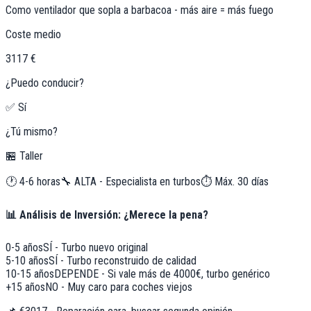
Como ventilador que sopla a barbacoa - más aire = más fuego
Coste medio
3117 €
¿Puedo conducir?
✅ Sí
¿Tú mismo?
🏪 Taller
🕐
4-6 horas
🔧
ALTA - Especialista en turbos
⏱️ Máx.
30
días
📊 Análisis de Inversión: ¿Merece la pena?
0-5 años
SÍ - Turbo nuevo original
5-10 años
SÍ - Turbo reconstruido de calidad
10-15 años
DEPENDE - Si vale más de 4000€, turbo genérico
+15 años
NO - Muy caro para coches viejos