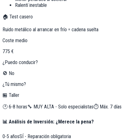
Ralentí inestable
🏠 Test casero
Ruido metálico al arrancar en frío = cadena suelta
Coste medio
775 €
¿Puedo conducir?
🚫 No
¿Tú mismo?
🏪 Taller
🕐
6-8 horas
🔧
MUY ALTA - Solo especialistas
⏱️ Máx.
7
días
📊 Análisis de Inversión: ¿Merece la pena?
0-5 años
SÍ - Reparación obligatoria