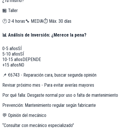
¿Tú mismo?
🏪 Taller
🕐
2-4 horas
🔧
MEDIA
⏱️ Máx.
30
días
📊 Análisis de Inversión: ¿Merece la pena?
0-5 años
SÍ
5-10 años
SÍ
10-15 años
DEPENDE
+15 años
NO
📌
€6743 - Reparación cara, buscar segunda opinión
Revisar próximo mes - Para evitar averías mayores
Por qué falla:
Desgaste normal por uso o falta de mantenimiento
Prevención:
Mantenimiento regular según fabricante
💬 Opinión del mecánico
“
Consultar con mecánico especializado
”