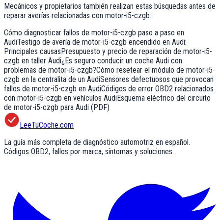
Mecánicos y propietarios también realizan estas búsquedas antes de
reparar averías relacionadas con
motor-i5-czgb
:
Cómo diagnosticar fallos de motor-i5-czgb paso a paso en
Audi
Testigo de avería de motor-i5-czgb encendido en Audi:
Principales causas
Presupuesto y precio de reparación de motor-i5-
czgb en taller Audi
¿Es seguro conducir un coche Audi con
problemas de motor-i5-czgb?
Cómo resetear el módulo de motor-i5-
czgb en la centralita de un Audi
Sensores defectuosos que provocan
fallos de motor-i5-czgb en Audi
Códigos de error OBD2 relacionados
con motor-i5-czgb en vehículos Audi
Esquema eléctrico del circuito
de motor-i5-czgb para Audi (PDF)
LeeTuCoche.com
La guía más completa de diagnóstico automotriz en español.
Códigos OBD2, fallos por marca, síntomas y soluciones.