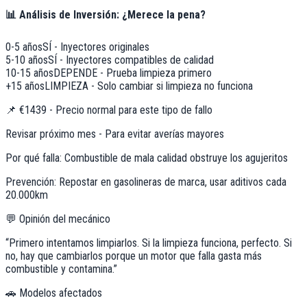
📊 Análisis de Inversión: ¿Merece la pena?
0-5 años
SÍ - Inyectores originales
5-10 años
SÍ - Inyectores compatibles de calidad
10-15 años
DEPENDE - Prueba limpieza primero
+15 años
LIMPIEZA - Solo cambiar si limpieza no funciona
📌
€1439 - Precio normal para este tipo de fallo
Revisar próximo mes - Para evitar averías mayores
Por qué falla:
Combustible de mala calidad obstruye los agujeritos
Prevención:
Repostar en gasolineras de marca, usar aditivos cada
20.000km
💬 Opinión del mecánico
“
Primero intentamos limpiarlos. Si la limpieza funciona, perfecto. Si
no, hay que cambiarlos porque un motor que falla gasta más
combustible y contamina.
”
🚗 Modelos afectados