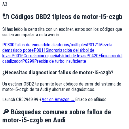
A3
🔌
Códigos OBD2 típicos de
motor-i5-czgb
Si has leído la centralita con un escáner, estos son los códigos que
suelen acompañar a esta avería:
P0300
Fallos de encendido aleatorios/múltiples
P0171
Mezcla
demasiado pobre
P0011
Sincronización del árbol de
levas
P0016
Correlación cigüeñal-árbol de levas
P0420
Eficiencia del
catalizador
P0299
Presión de turbo insuficiente
¿Necesitas diagnosticar fallos de motor-i5-czgb?
Un escáner OBD2 te permite leer códigos de error del sistema de
motor-i5-czgb de tu Audi y ahorrar en diagnósticos.
Launch CR529
49.99 €
Ver en Amazon →
Enlace de afiliado
🔎
Búsquedas comunes sobre fallos de
motor-i5-czgb
en
Audi