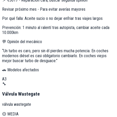
📌
€3017 - Reparación cara, buscar segunda opinión
Revisar próximo mes - Para evitar averías mayores
Por qué falla:
Aceite sucio o no dejar enfriar tras viajes largos
Prevención:
1 minuto al ralentí tras autopista, cambiar aceite cada
10.000km
💬 Opinión del mecánico
“
Un turbo es caro, pero sin él pierdes mucha potencia. En coches
modernos diésel es casi obligatorio cambiarlo. En coches viejos
mejor buscar turbo de desguace.
”
🚗 Modelos afectados
A3
🔧
Válvula Wastegate
válvula wastegate
🟡
MEDIA