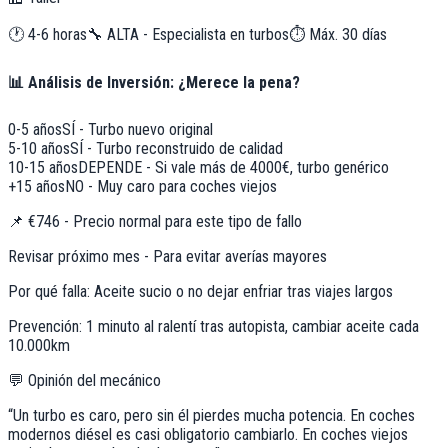
🕐
4-6 horas
🔧
ALTA - Especialista en turbos
⏱️ Máx.
30
días
📊 Análisis de Inversión: ¿Merece la pena?
0-5 años
SÍ - Turbo nuevo original
5-10 años
SÍ - Turbo reconstruido de calidad
10-15 años
DEPENDE - Si vale más de 4000€, turbo genérico
+15 años
NO - Muy caro para coches viejos
📌
€746 - Precio normal para este tipo de fallo
Revisar próximo mes - Para evitar averías mayores
Por qué falla:
Aceite sucio o no dejar enfriar tras viajes largos
Prevención:
1 minuto al ralentí tras autopista, cambiar aceite cada
10.000km
💬 Opinión del mecánico
“
Un turbo es caro, pero sin él pierdes mucha potencia. En coches
modernos diésel es casi obligatorio cambiarlo. En coches viejos