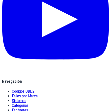
Navegación
Códigos OBD2
Fallos por Marca
Síntomas
Categorías
Escáneres