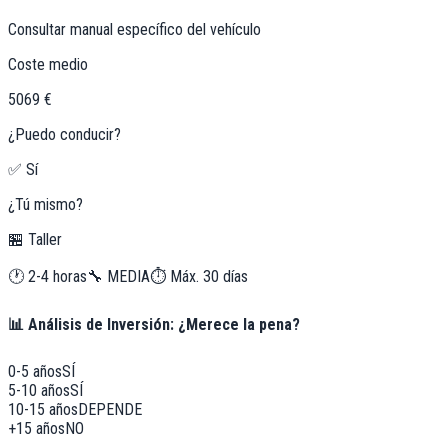
Consultar manual específico del vehículo
Coste medio
5069 €
¿Puedo conducir?
✅ Sí
¿Tú mismo?
🏪 Taller
🕐
2-4 horas
🔧
MEDIA
⏱️ Máx.
30
días
📊 Análisis de Inversión: ¿Merece la pena?
0-5 años
SÍ
5-10 años
SÍ
10-15 años
DEPENDE
+15 años
NO