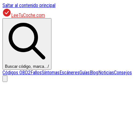
Saltar al contenido principal
LeeTuCoche.com
Buscar código, marca...
/
Códigos OBD2
Fallos
Síntomas
Escáneres
Guías
Blog
Noticias
Consejos