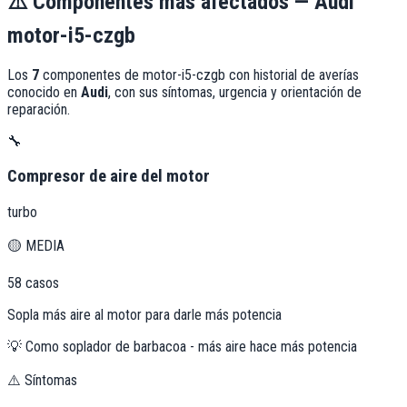
⚠️
Componentes más afectados —
Audi
motor-i5-czgb
Los
7
componentes de
motor-i5-czgb
con historial de averías
conocido en
Audi
, con sus síntomas, urgencia y orientación de
reparación.
🔧
Compresor de aire del motor
turbo
🟡
MEDIA
58
casos
Sopla más aire al motor para darle más potencia
💡
Como soplador de barbacoa - más aire hace más potencia
⚠️ Síntomas