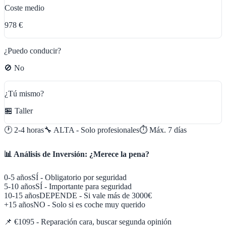
Coste medio
978 €
¿Puedo conducir?
🚫 No
¿Tú mismo?
🏪 Taller
🕐
2-4 horas
🔧
ALTA - Solo profesionales
⏱️ Máx.
7
días
📊 Análisis de Inversión: ¿Merece la pena?
0-5 años
SÍ - Obligatorio por seguridad
5-10 años
SÍ - Importante para seguridad
10-15 años
DEPENDE - Si vale más de 3000€
+15 años
NO - Solo si es coche muy querido
📌
€1095 - Reparación cara, buscar segunda opinión