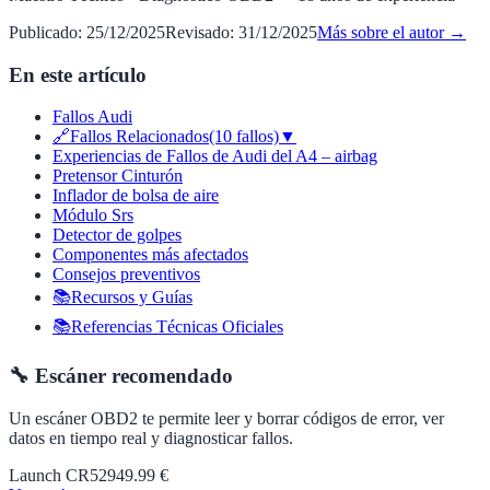
Publicado:
25/12/2025
Revisado:
31/12/2025
Más sobre el autor →
En este artículo
Fallos Audi
🔗Fallos Relacionados(10 fallos)▼
Experiencias de Fallos de Audi del A4 – airbag
Pretensor Cinturón
Inflador de bolsa de aire
Módulo Srs
Detector de golpes
Componentes más afectados
Consejos preventivos
📚Recursos y Guías
📚Referencias Técnicas Oficiales
🔧 Escáner recomendado
Un escáner OBD2 te permite leer y borrar códigos de error, ver
datos en tiempo real y diagnosticar fallos.
Launch CR529
49.99 €