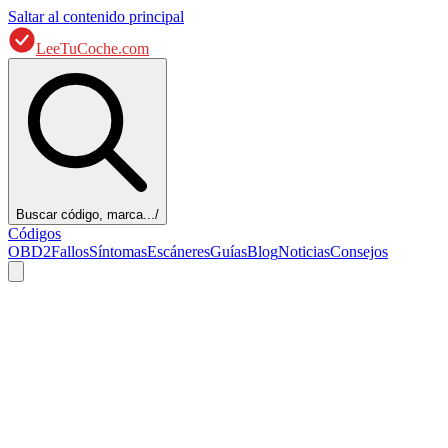
Saltar al contenido principal
LeeTuCoche.com
Buscar código, marca...
/
Códigos
OBD2
Fallos
Síntomas
Escáneres
Guías
Blog
Noticias
Consejos