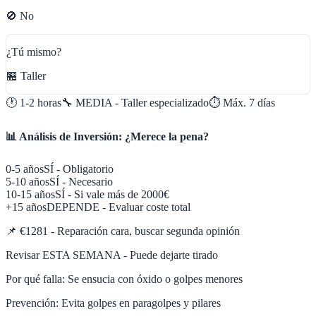
🚫 No
¿Tú mismo?
🏪 Taller
🕐
1-2 horas
🔧
MEDIA - Taller especializado
⏱️ Máx.
7
días
📊 Análisis de Inversión: ¿Merece la pena?
0-5 años
SÍ - Obligatorio
5-10 años
SÍ - Necesario
10-15 años
SÍ - Si vale más de 2000€
+15 años
DEPENDE - Evaluar coste total
📌
€1281 - Reparación cara, buscar segunda opinión
Revisar ESTA SEMANA - Puede dejarte tirado
Por qué falla:
Se ensucia con óxido o golpes menores
Prevención:
Evita golpes en paragolpes y pilares