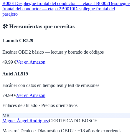
B0001
Despliegue frontal del conductor — etapa 1
B0002
Despliegue
frontal del conductor — etapa 2
B0010
Despliegue frontal del
pasajero
🛠️ Herramientas que necesitas
Launch CR529
Escáner OBD2 básico — lectura y borrado de códigos
49.99 €
Ver en Amazon
Autel AL519
Escáner con datos en tiempo real y test de emisiones
79.99 €
Ver en Amazon
Enlaces de afiliado · Precios orientativos
MR
Miguel Ángel Rodríguez
CERTIFICADO BOSCH
Maestro Técnico · Diagnóstico OBD2
· +
18
años de experiencia