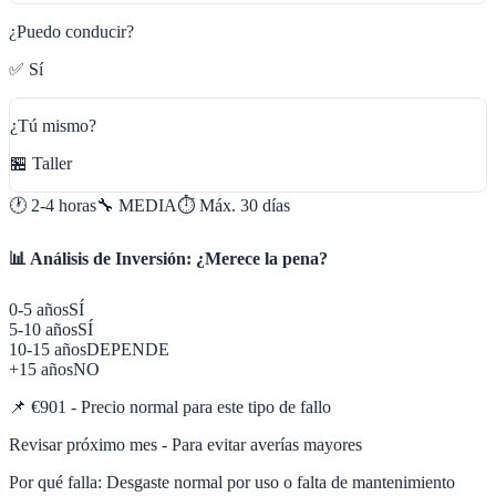
¿Puedo conducir?
✅ Sí
¿Tú mismo?
🏪 Taller
🕐
2-4 horas
🔧
MEDIA
⏱️ Máx.
30
días
📊 Análisis de Inversión: ¿Merece la pena?
0-5 años
SÍ
5-10 años
SÍ
10-15 años
DEPENDE
+15 años
NO
📌
€901 - Precio normal para este tipo de fallo
Revisar próximo mes - Para evitar averías mayores
Por qué falla:
Desgaste normal por uso o falta de mantenimiento