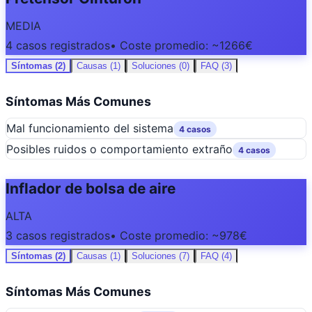
MEDIA
4 casos registrados
• Coste promedio: ~1266€
Síntomas (2)
Causas (1)
Soluciones (0)
FAQ (3)
Síntomas Más Comunes
Mal funcionamiento del sistema
4 casos
Posibles ruidos o comportamiento extraño
4 casos
Inflador de bolsa de aire
ALTA
3 casos registrados
• Coste promedio: ~978€
Síntomas (2)
Causas (1)
Soluciones (7)
FAQ (4)
Síntomas Más Comunes