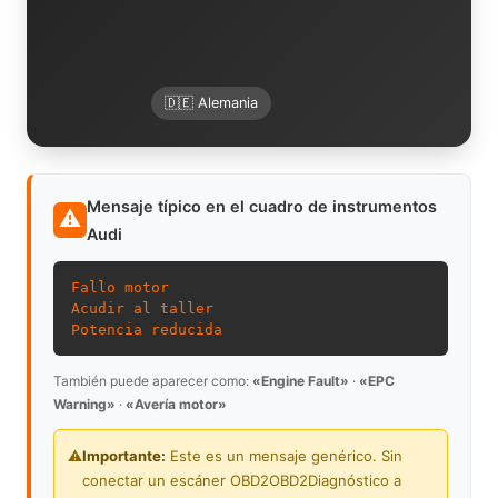
🇩🇪 Alemania
Mensaje típico en el cuadro de instrumentos
⚠
Audi
Fallo motor
Acudir al taller
Potencia reducida
También puede aparecer como:
«Engine Fault»
·
«EPC
Warning»
·
«Avería motor»
⚠️
Importante:
Este es un mensaje genérico. Sin
conectar un escáner
OBD2
OBD2
Diagnóstico a