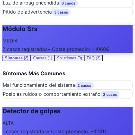
Luz de airbag encendida
3 casos
Pitido de advertencia
3 casos
Módulo Srs
MEDIA
2 casos registrados
• Coste promedio: ~1060€
Síntomas (2)
Causas (1)
Soluciones (0)
FAQ (3)
Síntomas Más Comunes
Mal funcionamiento del sistema
2 casos
Posibles ruidos o comportamiento extraño
2 casos
Detector de golpes
ALTA
1 casos registrados
• Coste promedio: ~1281€