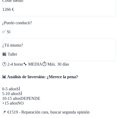
Coste medio
1266 €
¿Puedo conducir?
✅ Sí
¿Tú mismo?
🏪 Taller
🕐
2-4 horas
🔧
MEDIA
⏱️ Máx.
30
días
📊 Análisis de Inversión: ¿Merece la pena?
0-5 años
SÍ
5-10 años
SÍ
10-15 años
DEPENDE
+15 años
NO
📌
€1519 - Reparación cara, buscar segunda opinión