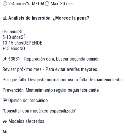
🕐
2-4 horas
🔧
MEDIA
⏱️ Máx.
30
días
📊 Análisis de Inversión: ¿Merece la pena?
0-5 años
SÍ
5-10 años
SÍ
10-15 años
DEPENDE
+15 años
NO
📌
€3831 - Reparación cara, buscar segunda opinión
Revisar próximo mes - Para evitar averías mayores
Por qué falla:
Desgaste normal por uso o falta de mantenimiento
Prevención:
Mantenimiento regular según fabricante
💬 Opinión del mecánico
“
Consultar con mecánico especializado
”
🚗 Modelos afectados
A6