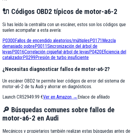
🔌
Códigos OBD2 típicos de
motor-a6-2
Si has leído la centralita con un escáner, estos son los códigos que
suelen acompañar a esta avería:
P0300
Fallos de encendido aleatorios/múltiples
P0171
Mezcla
demasiado pobre
P0011
Sincronización del árbol de
levas
P0016
Correlación cigüeñal-árbol de levas
P0420
Eficiencia del
catalizador
P0299
Presión de turbo insuficiente
¿Necesitas diagnosticar fallos de motor-a6-2?
Un escáner OBD2 te permite leer códigos de error del sistema de
motor-a6-2 de tu Audi y ahorrar en diagnósticos.
Launch CR529
49.99 €
Ver en Amazon →
Enlace de afiliado
🔎
Búsquedas comunes sobre fallos de
motor-a6-2
en
Audi
Mecánicos y propietarios también realizan estas búsquedas antes de