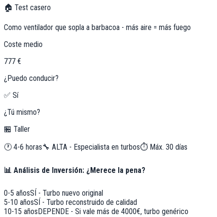
🏠 Test casero
Como ventilador que sopla a barbacoa - más aire = más fuego
Coste medio
777 €
¿Puedo conducir?
✅ Sí
¿Tú mismo?
🏪 Taller
🕐
4-6 horas
🔧
ALTA - Especialista en turbos
⏱️ Máx.
30
días
📊 Análisis de Inversión: ¿Merece la pena?
0-5 años
SÍ - Turbo nuevo original
5-10 años
SÍ - Turbo reconstruido de calidad
10-15 años
DEPENDE - Si vale más de 4000€, turbo genérico