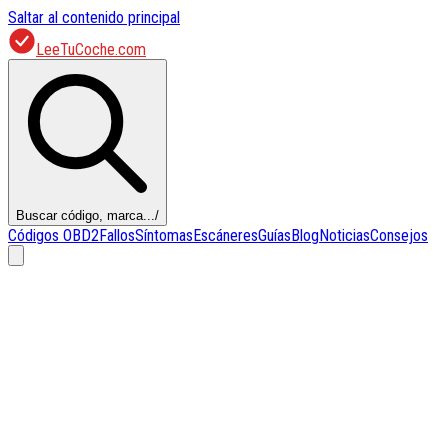
Saltar al contenido principal
LeeTuCoche.com
Buscar código, marca...
/
Códigos OBD2
Fallos
Síntomas
Escáneres
Guías
Blog
Noticias
Consejos