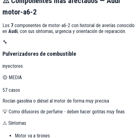
⚠️
Componentes más afectados —
Audi
motor-a6-2
Los
7
componentes de
motor-a6-2
con historial de averías conocido
en
Audi
, con sus síntomas, urgencia y orientación de reparación.
🔧
Pulverizadores de combustible
inyectores
🟡
MEDIA
57
casos
Rocían gasolina o diésel al motor de forma muy precisa
💡
Como difusores de perfume - deben hacer gotitas muy finas
⚠️ Síntomas
Motor va a tirones