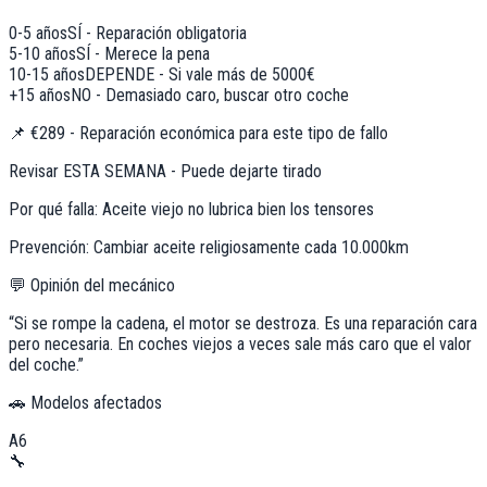
0-5 años
SÍ - Reparación obligatoria
5-10 años
SÍ - Merece la pena
10-15 años
DEPENDE - Si vale más de 5000€
+15 años
NO - Demasiado caro, buscar otro coche
📌
€289 - Reparación económica para este tipo de fallo
Revisar ESTA SEMANA - Puede dejarte tirado
Por qué falla:
Aceite viejo no lubrica bien los tensores
Prevención:
Cambiar aceite religiosamente cada 10.000km
💬 Opinión del mecánico
“
Si se rompe la cadena, el motor se destroza. Es una reparación cara
pero necesaria. En coches viejos a veces sale más caro que el valor
del coche.
”
🚗 Modelos afectados
A6
🔧