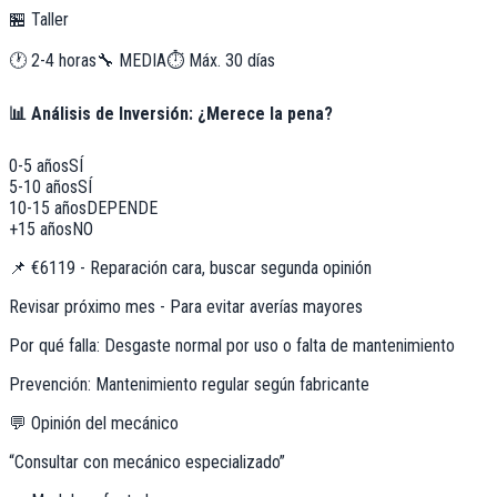
🏪 Taller
🕐
2-4 horas
🔧
MEDIA
⏱️ Máx.
30
días
📊 Análisis de Inversión: ¿Merece la pena?
0-5 años
SÍ
5-10 años
SÍ
10-15 años
DEPENDE
+15 años
NO
📌
€6119 - Reparación cara, buscar segunda opinión
Revisar próximo mes - Para evitar averías mayores
Por qué falla:
Desgaste normal por uso o falta de mantenimiento
Prevención:
Mantenimiento regular según fabricante
💬 Opinión del mecánico
“
Consultar con mecánico especializado
”