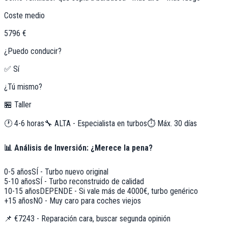
Coste medio
5796 €
¿Puedo conducir?
✅ Sí
¿Tú mismo?
🏪 Taller
🕐
4-6 horas
🔧
ALTA - Especialista en turbos
⏱️ Máx.
30
días
📊 Análisis de Inversión: ¿Merece la pena?
0-5 años
SÍ - Turbo nuevo original
5-10 años
SÍ - Turbo reconstruido de calidad
10-15 años
DEPENDE - Si vale más de 4000€, turbo genérico
+15 años
NO - Muy caro para coches viejos
📌
€7243 - Reparación cara, buscar segunda opinión