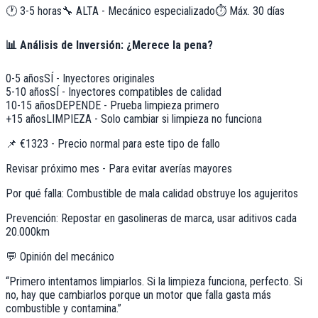
🕐
3-5 horas
🔧
ALTA - Mecánico especializado
⏱️ Máx.
30
días
📊 Análisis de Inversión: ¿Merece la pena?
0-5 años
SÍ - Inyectores originales
5-10 años
SÍ - Inyectores compatibles de calidad
10-15 años
DEPENDE - Prueba limpieza primero
+15 años
LIMPIEZA - Solo cambiar si limpieza no funciona
📌
€1323 - Precio normal para este tipo de fallo
Revisar próximo mes - Para evitar averías mayores
Por qué falla:
Combustible de mala calidad obstruye los agujeritos
Prevención:
Repostar en gasolineras de marca, usar aditivos cada
20.000km
💬 Opinión del mecánico
“
Primero intentamos limpiarlos. Si la limpieza funciona, perfecto. Si
no, hay que cambiarlos porque un motor que falla gasta más
combustible y contamina.
”