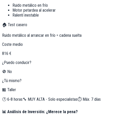
Ruido metálico en frío
Motor petardea al acelerar
Ralentí inestable
🏠 Test casero
Ruido metálico al arrancar en frío = cadena suelta
Coste medio
816 €
¿Puedo conducir?
🚫 No
¿Tú mismo?
🏪 Taller
🕐
6-8 horas
🔧
MUY ALTA - Solo especialistas
⏱️ Máx.
7
días
📊 Análisis de Inversión: ¿Merece la pena?