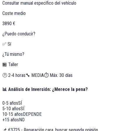
Consultar manual específico del vehículo
Coste medio
3890 €
¿Puedo conducir?
✅ Sí
¿Tú mismo?
🏪 Taller
🕐
2-4 horas
🔧
MEDIA
⏱️ Máx.
30
días
📊 Análisis de Inversión: ¿Merece la pena?
0-5 años
SÍ
5-10 años
SÍ
10-15 años
DEPENDE
+15 años
NO
📌
€3725 - Reparación cara, buscar segunda opinión