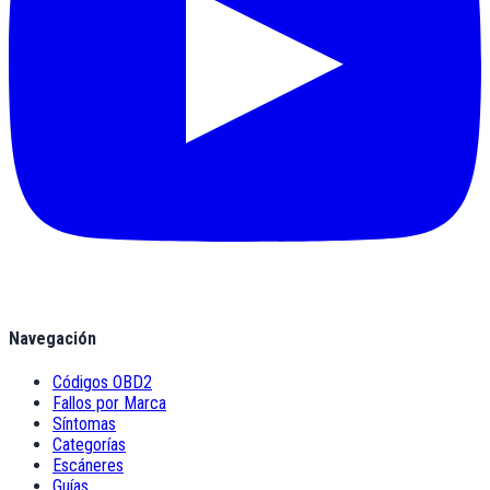
Navegación
Códigos OBD2
Fallos por Marca
Síntomas
Categorías
Escáneres
Guías