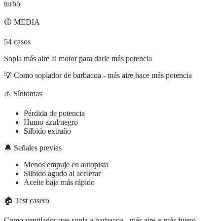
turbo
🟡
MEDIA
54
casos
Sopla más aire al motor para darle más potencia
💡
Como soplador de barbacoa - más aire hace más potencia
⚠️ Síntomas
Pérdida de potencia
Humo azul/negro
Silbido extraño
🔔 Señales previas
Menos empuje en autopista
Silbido agudo al acelerar
Aceite baja más rápido
🏠 Test casero
Como ventilador que sopla a barbacoa - más aire = más fuego