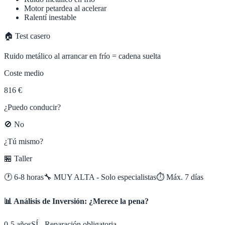
Motor petardea al acelerar
Ralentí inestable
🏠 Test casero
Ruido metálico al arrancar en frío = cadena suelta
Coste medio
816 €
¿Puedo conducir?
🚫 No
¿Tú mismo?
🏪 Taller
🕐
6-8 horas
🔧
MUY ALTA - Solo especialistas
⏱️ Máx.
7
días
📊 Análisis de Inversión: ¿Merece la pena?
0-5 años
SÍ - Reparación obligatoria