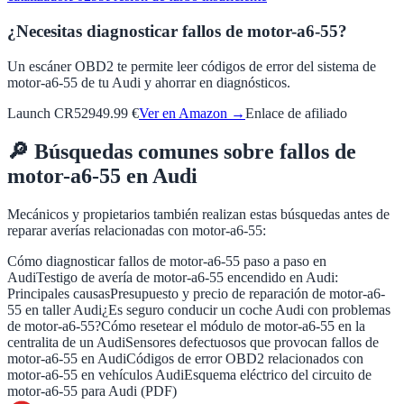
¿Necesitas diagnosticar fallos de motor-a6-55?
Un escáner OBD2 te permite leer códigos de error del sistema de
motor-a6-55 de tu Audi y ahorrar en diagnósticos.
Launch CR529
49.99 €
Ver en Amazon →
Enlace de afiliado
🔎
Búsquedas comunes sobre fallos de
motor-a6-55
en
Audi
Mecánicos y propietarios también realizan estas búsquedas antes de
reparar averías relacionadas con
motor-a6-55
:
Cómo diagnosticar fallos de motor-a6-55 paso a paso en
Audi
Testigo de avería de motor-a6-55 encendido en Audi:
Principales causas
Presupuesto y precio de reparación de motor-a6-
55 en taller Audi
¿Es seguro conducir un coche Audi con problemas
de motor-a6-55?
Cómo resetear el módulo de motor-a6-55 en la
centralita de un Audi
Sensores defectuosos que provocan fallos de
motor-a6-55 en Audi
Códigos de error OBD2 relacionados con
motor-a6-55 en vehículos Audi
Esquema eléctrico del circuito de
motor-a6-55 para Audi (PDF)