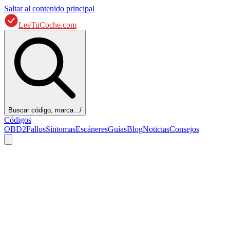
Saltar al contenido principal
LeeTuCoche.com
Buscar código, marca...
/
Códigos
OBD2
Fallos
Síntomas
Escáneres
Guías
Blog
Noticias
Consejos