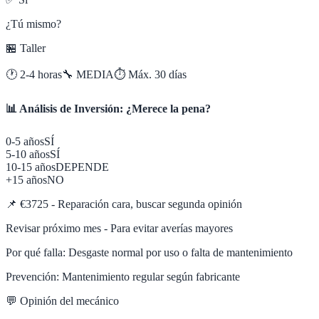
¿Tú mismo?
🏪 Taller
🕐
2-4 horas
🔧
MEDIA
⏱️ Máx.
30
días
📊 Análisis de Inversión: ¿Merece la pena?
0-5 años
SÍ
5-10 años
SÍ
10-15 años
DEPENDE
+15 años
NO
📌
€3725 - Reparación cara, buscar segunda opinión
Revisar próximo mes - Para evitar averías mayores
Por qué falla:
Desgaste normal por uso o falta de mantenimiento
Prevención:
Mantenimiento regular según fabricante
💬 Opinión del mecánico