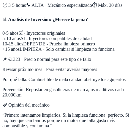
🕐
3-5 horas
🔧
ALTA - Mecánico especializado
⏱️ Máx.
30
días
📊 Análisis de Inversión: ¿Merece la pena?
0-5 años
SÍ - Inyectores originales
5-10 años
SÍ - Inyectores compatibles de calidad
10-15 años
DEPENDE - Prueba limpieza primero
+15 años
LIMPIEZA - Solo cambiar si limpieza no funciona
📌
€1323 - Precio normal para este tipo de fallo
Revisar próximo mes - Para evitar averías mayores
Por qué falla:
Combustible de mala calidad obstruye los agujeritos
Prevención:
Repostar en gasolineras de marca, usar aditivos cada
20.000km
💬 Opinión del mecánico
“
Primero intentamos limpiarlos. Si la limpieza funciona, perfecto. Si
no, hay que cambiarlos porque un motor que falla gasta más
combustible y contamina.
”