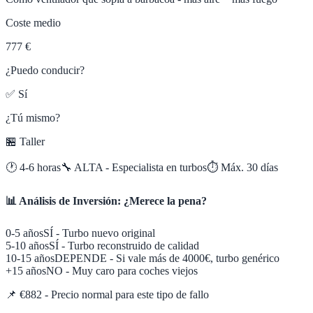
Coste medio
777 €
¿Puedo conducir?
✅ Sí
¿Tú mismo?
🏪 Taller
🕐
4-6 horas
🔧
ALTA - Especialista en turbos
⏱️ Máx.
30
días
📊 Análisis de Inversión: ¿Merece la pena?
0-5 años
SÍ - Turbo nuevo original
5-10 años
SÍ - Turbo reconstruido de calidad
10-15 años
DEPENDE - Si vale más de 4000€, turbo genérico
+15 años
NO - Muy caro para coches viejos
📌
€882 - Precio normal para este tipo de fallo