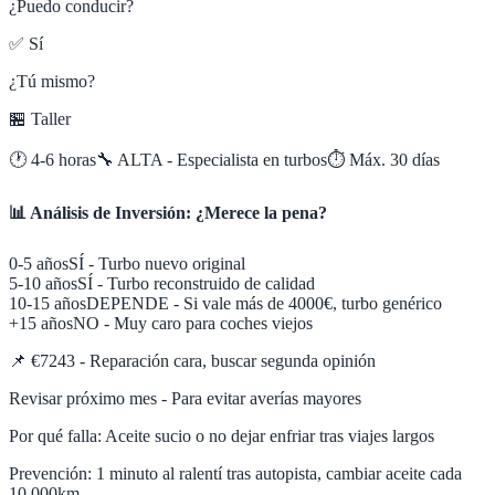
¿Puedo conducir?
✅ Sí
¿Tú mismo?
🏪 Taller
🕐
4-6 horas
🔧
ALTA - Especialista en turbos
⏱️ Máx.
30
días
📊 Análisis de Inversión: ¿Merece la pena?
0-5 años
SÍ - Turbo nuevo original
5-10 años
SÍ - Turbo reconstruido de calidad
10-15 años
DEPENDE - Si vale más de 4000€, turbo genérico
+15 años
NO - Muy caro para coches viejos
📌
€7243 - Reparación cara, buscar segunda opinión
Revisar próximo mes - Para evitar averías mayores
Por qué falla:
Aceite sucio o no dejar enfriar tras viajes largos
Prevención:
1 minuto al ralentí tras autopista, cambiar aceite cada
10.000km