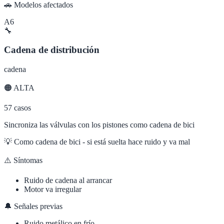
🚗 Modelos afectados
A6
🔧
Cadena de distribución
cadena
🟠
ALTA
57
casos
Sincroniza las válvulas con los pistones como cadena de bici
💡
Como cadena de bici - si está suelta hace ruido y va mal
⚠️ Síntomas
Ruido de cadena al arrancar
Motor va irregular
🔔 Señales previas
Ruido metálico en frío