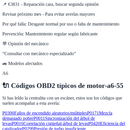
📌
€3831 - Reparación cara, buscar segunda opinión
Revisar próximo mes - Para evitar averías mayores
Por qué falla:
Desgaste normal por uso o falta de mantenimiento
Prevención:
Mantenimiento regular según fabricante
💬 Opinión del mecánico
“
Consultar con mecánico especializado
”
🚗 Modelos afectados
A6
🔌
Códigos OBD2 típicos de
motor-a6-55
Si has leído la centralita con un escáner, estos son los códigos que
suelen acompañar a esta avería:
P0300
Fallos de encendido aleatorios/múltiples
P0171
Mezcla
demasiado pobre
P0011
Sincronización del árbol de
levas
P0016
Correlación cigüeñal-árbol de levas
P0420
Eficiencia del
catalizador
P0299
Presión de turbo insuficiente