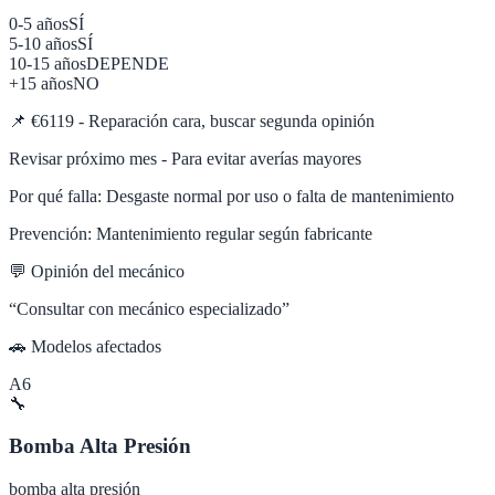
0-5 años
SÍ
5-10 años
SÍ
10-15 años
DEPENDE
+15 años
NO
📌
€6119 - Reparación cara, buscar segunda opinión
Revisar próximo mes - Para evitar averías mayores
Por qué falla:
Desgaste normal por uso o falta de mantenimiento
Prevención:
Mantenimiento regular según fabricante
💬 Opinión del mecánico
“
Consultar con mecánico especializado
”
🚗 Modelos afectados
A6
🔧
Bomba Alta Presión
bomba alta presión