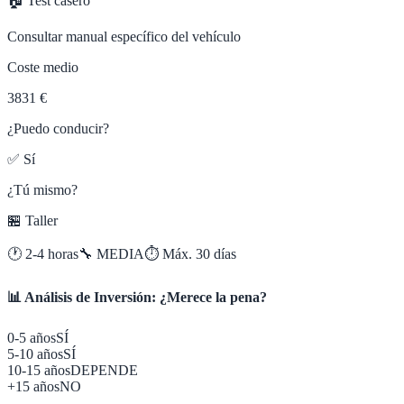
🏠 Test casero
Consultar manual específico del vehículo
Coste medio
3831 €
¿Puedo conducir?
✅ Sí
¿Tú mismo?
🏪 Taller
🕐
2-4 horas
🔧
MEDIA
⏱️ Máx.
30
días
📊 Análisis de Inversión: ¿Merece la pena?
0-5 años
SÍ
5-10 años
SÍ
10-15 años
DEPENDE
+15 años
NO