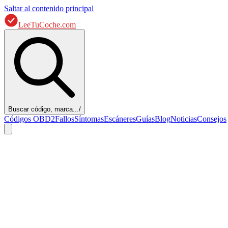
Saltar al contenido principal
LeeTuCoche.com
Buscar código, marca...
/
Códigos OBD2
Fallos
Síntomas
Escáneres
Guías
Blog
Noticias
Consejos