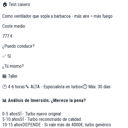
🏠 Test casero
Como ventilador que sopla a barbacoa - más aire = más fuego
Coste medio
777 €
¿Puedo conducir?
✅ Sí
¿Tú mismo?
🏪 Taller
🕐
4-6 horas
🔧
ALTA - Especialista en turbos
⏱️ Máx.
30
días
📊 Análisis de Inversión: ¿Merece la pena?
0-5 años
SÍ - Turbo nuevo original
5-10 años
SÍ - Turbo reconstruido de calidad
10-15 años
DEPENDE - Si vale más de 4000€, turbo genérico