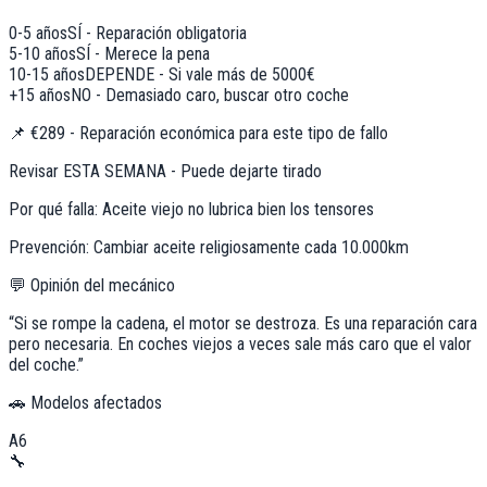
0-5 años
SÍ - Reparación obligatoria
5-10 años
SÍ - Merece la pena
10-15 años
DEPENDE - Si vale más de 5000€
+15 años
NO - Demasiado caro, buscar otro coche
📌
€289 - Reparación económica para este tipo de fallo
Revisar ESTA SEMANA - Puede dejarte tirado
Por qué falla:
Aceite viejo no lubrica bien los tensores
Prevención:
Cambiar aceite religiosamente cada 10.000km
💬 Opinión del mecánico
“
Si se rompe la cadena, el motor se destroza. Es una reparación cara
pero necesaria. En coches viejos a veces sale más caro que el valor
del coche.
”
🚗 Modelos afectados
A6
🔧