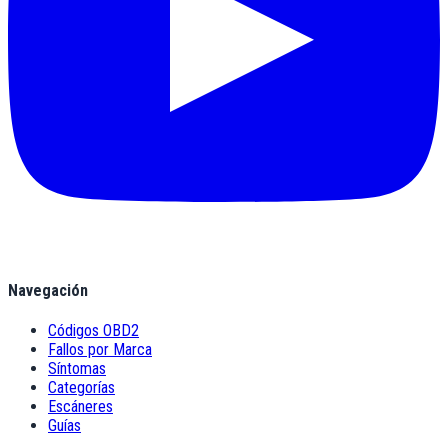
Navegación
Códigos OBD2
Fallos por Marca
Síntomas
Categorías
Escáneres
Guías