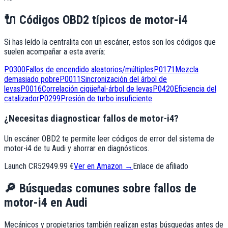
🔌
Códigos OBD2 típicos de
motor-i4
Si has leído la centralita con un escáner, estos son los códigos que
suelen acompañar a esta avería:
P0300
Fallos de encendido aleatorios/múltiples
P0171
Mezcla
demasiado pobre
P0011
Sincronización del árbol de
levas
P0016
Correlación cigüeñal-árbol de levas
P0420
Eficiencia del
catalizador
P0299
Presión de turbo insuficiente
¿Necesitas diagnosticar fallos de motor-i4?
Un escáner OBD2 te permite leer códigos de error del sistema de
motor-i4 de tu Audi y ahorrar en diagnósticos.
Launch CR529
49.99 €
Ver en Amazon →
Enlace de afiliado
🔎
Búsquedas comunes sobre fallos de
motor-i4
en
Audi
Mecánicos y propietarios también realizan estas búsquedas antes de