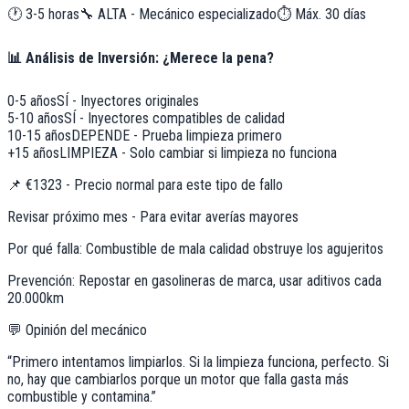
🕐
3-5 horas
🔧
ALTA - Mecánico especializado
⏱️ Máx.
30
días
📊 Análisis de Inversión: ¿Merece la pena?
0-5 años
SÍ - Inyectores originales
5-10 años
SÍ - Inyectores compatibles de calidad
10-15 años
DEPENDE - Prueba limpieza primero
+15 años
LIMPIEZA - Solo cambiar si limpieza no funciona
📌
€1323 - Precio normal para este tipo de fallo
Revisar próximo mes - Para evitar averías mayores
Por qué falla:
Combustible de mala calidad obstruye los agujeritos
Prevención:
Repostar en gasolineras de marca, usar aditivos cada
20.000km
💬 Opinión del mecánico
“
Primero intentamos limpiarlos. Si la limpieza funciona, perfecto. Si
no, hay que cambiarlos porque un motor que falla gasta más
combustible y contamina.
”