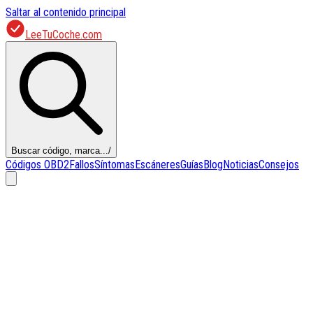
Saltar al contenido principal
LeeTuCoche.com
Buscar código, marca...
/
Códigos OBD2
Fallos
Síntomas
Escáneres
Guías
Blog
Noticias
Consejos