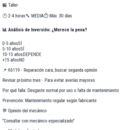
🏪 Taller
🕐
2-4 horas
🔧
MEDIA
⏱️ Máx.
30
días
📊 Análisis de Inversión: ¿Merece la pena?
0-5 años
SÍ
5-10 años
SÍ
10-15 años
DEPENDE
+15 años
NO
📌
€6119 - Reparación cara, buscar segunda opinión
Revisar próximo mes - Para evitar averías mayores
Por qué falla:
Desgaste normal por uso o falta de mantenimiento
Prevención:
Mantenimiento regular según fabricante
💬 Opinión del mecánico
“
Consultar con mecánico especializado
”