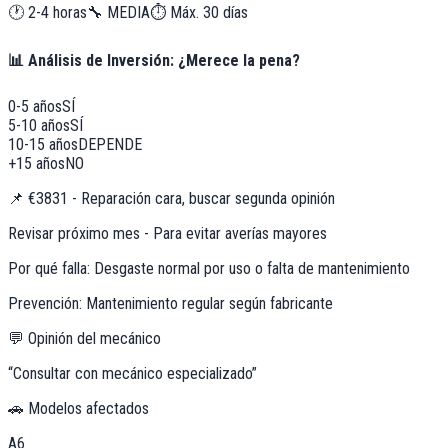
🕐
2-4 horas
🔧
MEDIA
⏱️ Máx.
30
días
📊 Análisis de Inversión: ¿Merece la pena?
0-5 años
SÍ
5-10 años
SÍ
10-15 años
DEPENDE
+15 años
NO
📌
€3831 - Reparación cara, buscar segunda opinión
Revisar próximo mes - Para evitar averías mayores
Por qué falla:
Desgaste normal por uso o falta de mantenimiento
Prevención:
Mantenimiento regular según fabricante
💬 Opinión del mecánico
“
Consultar con mecánico especializado
”
🚗 Modelos afectados
A6