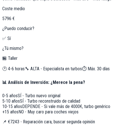
Coste medio
5796 €
¿Puedo conducir?
✅ Sí
¿Tú mismo?
🏪 Taller
🕐
4-6 horas
🔧
ALTA - Especialista en turbos
⏱️ Máx.
30
días
📊 Análisis de Inversión: ¿Merece la pena?
0-5 años
SÍ - Turbo nuevo original
5-10 años
SÍ - Turbo reconstruido de calidad
10-15 años
DEPENDE - Si vale más de 4000€, turbo genérico
+15 años
NO - Muy caro para coches viejos
📌
€7243 - Reparación cara, buscar segunda opinión