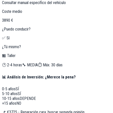
Consultar manual específico del vehículo
Coste medio
3890 €
¿Puedo conducir?
✅ Sí
¿Tú mismo?
🏪 Taller
🕐
2-4 horas
🔧
MEDIA
⏱️ Máx.
30
días
📊 Análisis de Inversión: ¿Merece la pena?
0-5 años
SÍ
5-10 años
SÍ
10-15 años
DEPENDE
+15 años
NO
📌
€3725 - Reparación cara, buscar segunda opinión