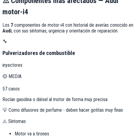
⚠️
Componentes más afectados —
Audi
motor-i4
Los
7
componentes de
motor-i4
con historial de averías conocido en
Audi
, con sus síntomas, urgencia y orientación de reparación.
🔧
Pulverizadores de combustible
inyectores
🟡
MEDIA
57
casos
Rocían gasolina o diésel al motor de forma muy precisa
💡
Como difusores de perfume - deben hacer gotitas muy finas
⚠️ Síntomas
Motor va a tirones