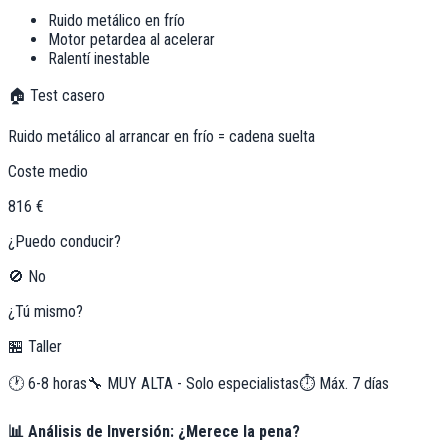
Ruido metálico en frío
Motor petardea al acelerar
Ralentí inestable
🏠 Test casero
Ruido metálico al arrancar en frío = cadena suelta
Coste medio
816 €
¿Puedo conducir?
🚫 No
¿Tú mismo?
🏪 Taller
🕐
6-8 horas
🔧
MUY ALTA - Solo especialistas
⏱️ Máx.
7
días
📊 Análisis de Inversión: ¿Merece la pena?