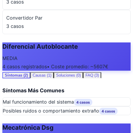
3 casos
Convertidor Par
3 casos
Diferencial Autoblocante
MEDIA
4 casos registrados
• Coste promedio: ~5607€
Síntomas (2)
Causas (1)
Soluciones (0)
FAQ (3)
Síntomas Más Comunes
Mal funcionamiento del sistema
4 casos
Posibles ruidos o comportamiento extraño
4 casos
Mecatrónica Dsg