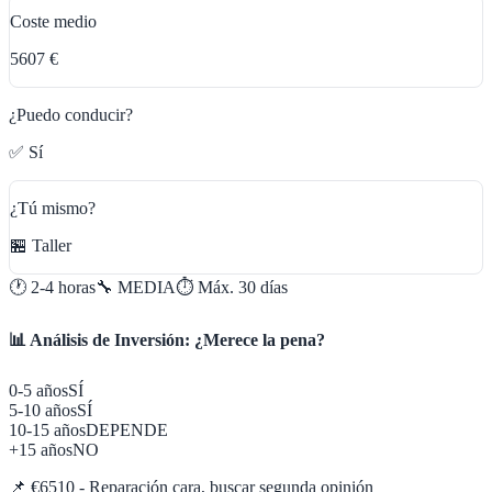
Coste medio
5607 €
¿Puedo conducir?
✅ Sí
¿Tú mismo?
🏪 Taller
🕐
2-4 horas
🔧
MEDIA
⏱️ Máx.
30
días
📊 Análisis de Inversión: ¿Merece la pena?
0-5 años
SÍ
5-10 años
SÍ
10-15 años
DEPENDE
+15 años
NO
📌
€6510 - Reparación cara, buscar segunda opinión