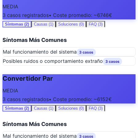
MEDIA
3 casos registrados
• Coste promedio: ~6746€
Síntomas (2)
Causas (1)
Soluciones (0)
FAQ (3)
Síntomas Más Comunes
Mal funcionamiento del sistema
3 casos
Posibles ruidos o comportamiento extraño
3 casos
Convertidor Par
MEDIA
3 casos registrados
• Coste promedio: ~6152€
Síntomas (2)
Causas (1)
Soluciones (0)
FAQ (3)
Síntomas Más Comunes
Mal funcionamiento del sistema
3 casos