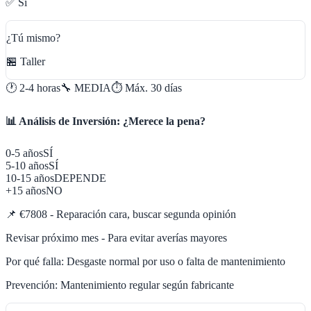
✅ Sí
¿Tú mismo?
🏪 Taller
🕐
2-4 horas
🔧
MEDIA
⏱️ Máx.
30
días
📊 Análisis de Inversión: ¿Merece la pena?
0-5 años
SÍ
5-10 años
SÍ
10-15 años
DEPENDE
+15 años
NO
📌
€7808 - Reparación cara, buscar segunda opinión
Revisar próximo mes - Para evitar averías mayores
Por qué falla:
Desgaste normal por uso o falta de mantenimiento
Prevención:
Mantenimiento regular según fabricante