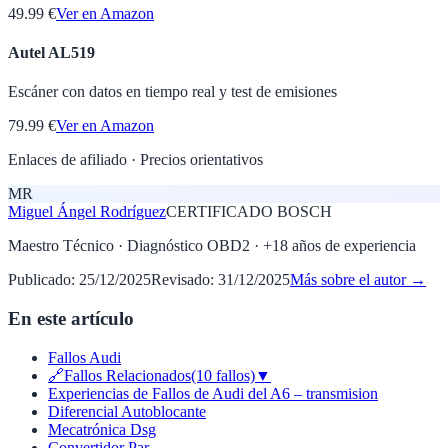
49.99 €
Ver en Amazon
Autel AL519
Escáner con datos en tiempo real y test de emisiones
79.99 €
Ver en Amazon
Enlaces de afiliado · Precios orientativos
MR
Miguel Ángel Rodríguez
CERTIFICADO BOSCH
Maestro Técnico · Diagnóstico OBD2
· +
18
años de experiencia
Publicado:
25/12/2025
Revisado:
31/12/2025
Más sobre el autor →
En este artículo
Fallos Audi
🔗Fallos Relacionados(10 fallos)▼
Experiencias de Fallos de Audi del A6 – transmision
Diferencial Autoblocante
Mecatrónica Dsg
Convertidor Par