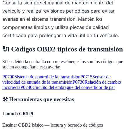
Consulta siempre el manual de mantenimiento del
vehículo y realiza revisiones periódicas para evitar
averías en el sistema transmision. Mantén los
componentes limpios y utiliza piezas de calidad
certificada para prolongar la vida útil de tu vehículo.
🔌
Códigos OBD2 típicos de
transmisión
Si has leído la centralita con un escáner, estos son los códigos que
suelen acompañar a esta avería:
P0700
Sistema de control de la transmisión
P0715
Sensor de
velocidad de entrada de la transmisión
P0730
Relación de cambio
incorrecta
P0740
Circuito del embrague del convertidor de par
🛠️ Herramientas que necesitas
Launch CR529
Escáner OBD2 básico — lectura y borrado de códigos