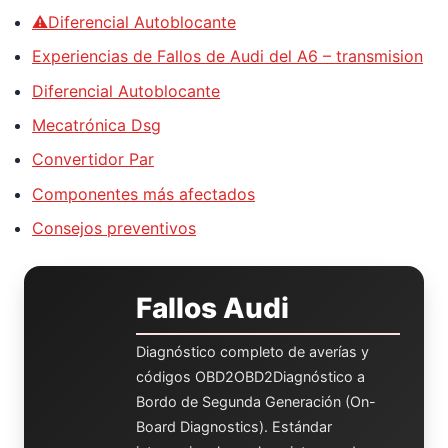
⚠️Diferencial Autoblocante
Experiencias de Fallos de Audi del A6 – transmision
Diferencial Autoblocante
Mecatrónica Dsg
Convertidor Par
Componentes más afectados
Consejos preventivos
Fallos Audi
Diagnóstico completo de averías y
códigos
OBD2
OBD2
Diagnóstico a
Bordo de Segunda Generación (On-
Board Diagnostics). Estándar