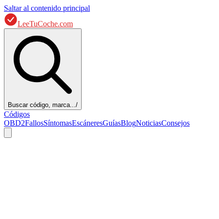
Saltar al contenido principal
LeeTuCoche.com
Buscar código, marca...
/
Códigos
OBD2
Fallos
Síntomas
Escáneres
Guías
Blog
Noticias
Consejos