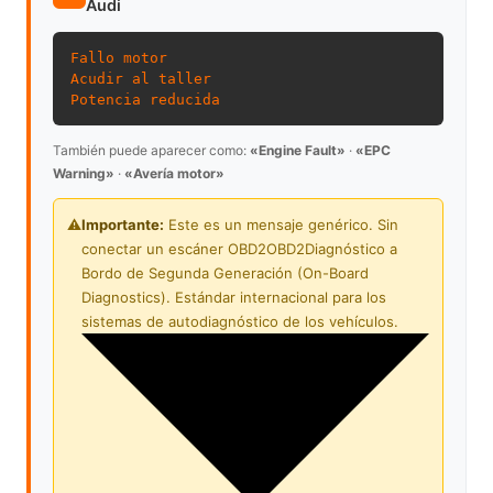
Audi
Fallo motor
Acudir al taller
Potencia reducida
También puede aparecer como:
«Engine Fault»
·
«EPC
Warning»
·
«Avería motor»
⚠️
Importante:
Este es un mensaje genérico. Sin
conectar un escáner
OBD2
OBD2
Diagnóstico a
Bordo de Segunda Generación (On-Board
Diagnostics). Estándar internacional para los
sistemas de autodiagnóstico de los vehículos.