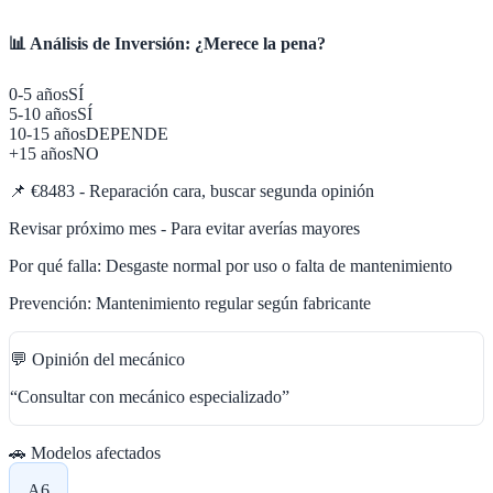
📊 Análisis de Inversión: ¿Merece la pena?
0-5 años
SÍ
5-10 años
SÍ
10-15 años
DEPENDE
+15 años
NO
📌
€8483 - Reparación cara, buscar segunda opinión
Revisar próximo mes - Para evitar averías mayores
Por qué falla:
Desgaste normal por uso o falta de mantenimiento
Prevención:
Mantenimiento regular según fabricante
💬 Opinión del mecánico
“
Consultar con mecánico especializado
”
🚗 Modelos afectados
A6