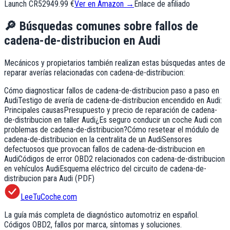
Launch CR529
49.99 €
Ver en Amazon →
Enlace de afiliado
🔎
Búsquedas comunes sobre fallos de
cadena-de-distribucion
en
Audi
Mecánicos y propietarios también realizan estas búsquedas antes de
reparar averías relacionadas con
cadena-de-distribucion
:
Cómo diagnosticar fallos de cadena-de-distribucion paso a paso en
Audi
Testigo de avería de cadena-de-distribucion encendido en Audi:
Principales causas
Presupuesto y precio de reparación de cadena-
de-distribucion en taller Audi
¿Es seguro conducir un coche Audi con
problemas de cadena-de-distribucion?
Cómo resetear el módulo de
cadena-de-distribucion en la centralita de un Audi
Sensores
defectuosos que provocan fallos de cadena-de-distribucion en
Audi
Códigos de error OBD2 relacionados con cadena-de-distribucion
en vehículos Audi
Esquema eléctrico del circuito de cadena-de-
distribucion para Audi (PDF)
LeeTuCoche.com
La guía más completa de diagnóstico automotriz en español.
Códigos OBD2, fallos por marca, síntomas y soluciones.