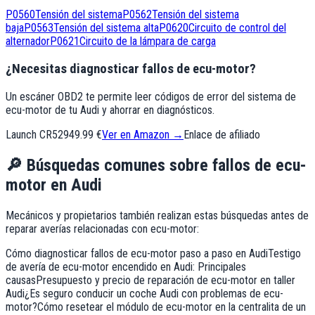
P0560
Tensión del sistema
P0562
Tensión del sistema
baja
P0563
Tensión del sistema alta
P0620
Circuito de control del
alternador
P0621
Circuito de la lámpara de carga
¿Necesitas diagnosticar fallos de ecu-motor?
Un escáner OBD2 te permite leer códigos de error del sistema de
ecu-motor de tu Audi y ahorrar en diagnósticos.
Launch CR529
49.99 €
Ver en Amazon →
Enlace de afiliado
🔎
Búsquedas comunes sobre fallos de
ecu-
motor
en
Audi
Mecánicos y propietarios también realizan estas búsquedas antes de
reparar averías relacionadas con
ecu-motor
:
Cómo diagnosticar fallos de ecu-motor paso a paso en Audi
Testigo
de avería de ecu-motor encendido en Audi: Principales
causas
Presupuesto y precio de reparación de ecu-motor en taller
Audi
¿Es seguro conducir un coche Audi con problemas de ecu-
motor?
Cómo resetear el módulo de ecu-motor en la centralita de un