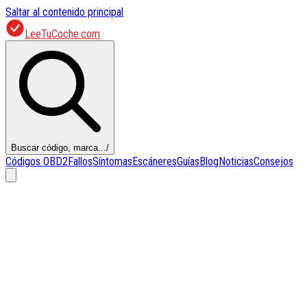
Saltar al contenido principal
LeeTuCoche.com
Buscar código, marca...
/
Códigos OBD2
Fallos
Síntomas
Escáneres
Guías
Blog
Noticias
Consejos