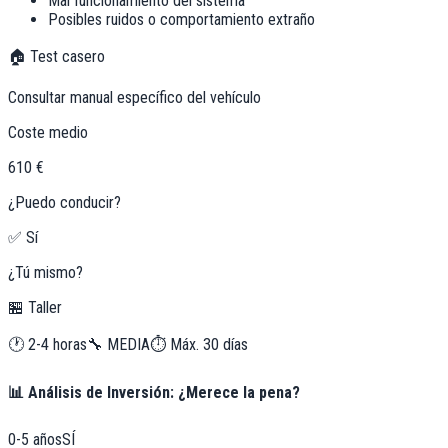
Mal funcionamiento del sistema
Posibles ruidos o comportamiento extraño
🏠 Test casero
Consultar manual específico del vehículo
Coste medio
610 €
¿Puedo conducir?
✅ Sí
¿Tú mismo?
🏪 Taller
🕐
2-4 horas
🔧
MEDIA
⏱️ Máx.
30
días
📊 Análisis de Inversión: ¿Merece la pena?
0-5 años
SÍ