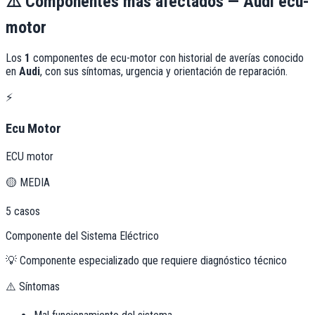
⚠️
Componentes más afectados —
Audi
ecu-
motor
Los
1
componentes de
ecu-motor
con historial de averías conocido
en
Audi
, con sus síntomas, urgencia y orientación de reparación.
⚡
Ecu Motor
ECU motor
🟡
MEDIA
5
casos
Componente del Sistema Eléctrico
💡
Componente especializado que requiere diagnóstico técnico
⚠️ Síntomas