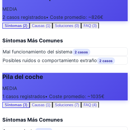
MEDIA
2 casos registrados
• Coste promedio: ~826€
Síntomas (2)
Causas (1)
Soluciones (0)
FAQ (3)
Síntomas Más Comunes
Mal funcionamiento del sistema
2 casos
Posibles ruidos o comportamiento extraño
2 casos
Pila del coche
MEDIA
1 casos registrados
• Coste promedio: ~1035€
Síntomas (3)
Causas (1)
Soluciones (7)
FAQ (4)
Síntomas Más Comunes