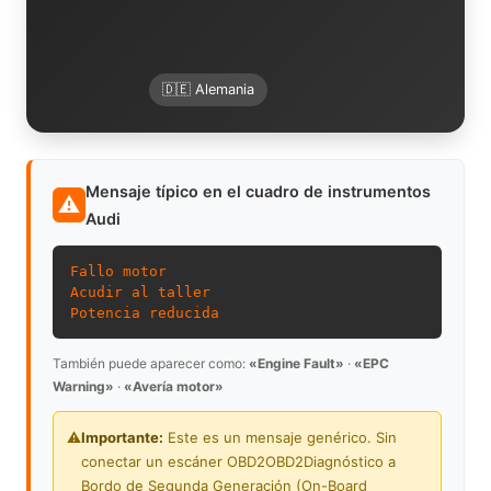
🇩🇪 Alemania
Mensaje típico en el cuadro de instrumentos
⚠
Audi
Fallo motor
Acudir al taller
Potencia reducida
También puede aparecer como:
«Engine Fault»
·
«EPC
Warning»
·
«Avería motor»
⚠️
Importante:
Este es un mensaje genérico. Sin
conectar un escáner
OBD2
OBD2
Diagnóstico a
Bordo de Segunda Generación (On-Board