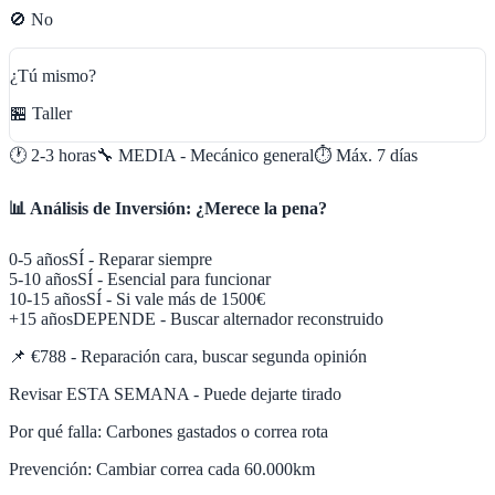
🚫 No
¿Tú mismo?
🏪 Taller
🕐
2-3 horas
🔧
MEDIA - Mecánico general
⏱️ Máx.
7
días
📊 Análisis de Inversión: ¿Merece la pena?
0-5 años
SÍ - Reparar siempre
5-10 años
SÍ - Esencial para funcionar
10-15 años
SÍ - Si vale más de 1500€
+15 años
DEPENDE - Buscar alternador reconstruido
📌
€788 - Reparación cara, buscar segunda opinión
Revisar ESTA SEMANA - Puede dejarte tirado
Por qué falla:
Carbones gastados o correa rota
Prevención:
Cambiar correa cada 60.000km