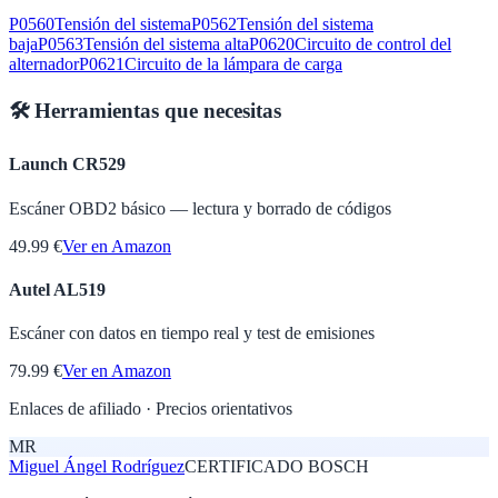
P0560
Tensión del sistema
P0562
Tensión del sistema
baja
P0563
Tensión del sistema alta
P0620
Circuito de control del
alternador
P0621
Circuito de la lámpara de carga
🛠️ Herramientas que necesitas
Launch CR529
Escáner OBD2 básico — lectura y borrado de códigos
49.99 €
Ver en Amazon
Autel AL519
Escáner con datos en tiempo real y test de emisiones
79.99 €
Ver en Amazon
Enlaces de afiliado · Precios orientativos
MR
Miguel Ángel Rodríguez
CERTIFICADO BOSCH