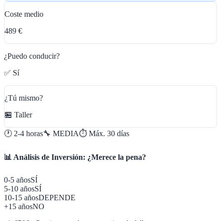
Coste medio
489 €
¿Puedo conducir?
✅ Sí
¿Tú mismo?
🏪 Taller
🕐
2-4 horas
🔧
MEDIA
⏱️ Máx.
30
días
📊 Análisis de Inversión: ¿Merece la pena?
0-5 años
SÍ
5-10 años
SÍ
10-15 años
DEPENDE
+15 años
NO