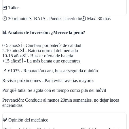
🏪 Taller
🕐
30 minutos
🔧
BAJA - Puedes hacerlo tú
⏱️ Máx.
30
días
📊 Análisis de Inversión: ¿Merece la pena?
0-5 años
SÍ - Cambiar por batería de calidad
5-10 años
SÍ - Batería normal del mercado
10-15 años
SÍ - Buscar oferta de batería
+15 años
SÍ - La más barata que encuentres
📌
€1035 - Reparación cara, buscar segunda opinión
Revisar próximo mes - Para evitar averías mayores
Por qué falla:
Se agota con el tiempo como pila del móvil
Prevención:
Conducir al menos 20min semanales, no dejar luces
encendidas
💬 Opinión del mecánico