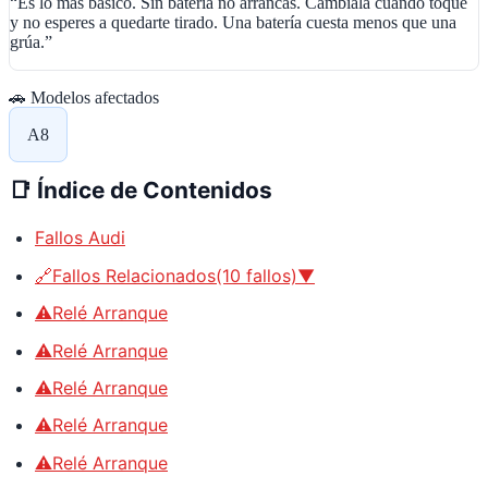
“
Es lo más básico. Sin batería no arrancas. Cámbiala cuando toque
y no esperes a quedarte tirado. Una batería cuesta menos que una
grúa.
”
🚗 Modelos afectados
A8
📑
Índice de Contenidos
Fallos Audi
🔗Fallos Relacionados(10 fallos)▼
⚠️Relé Arranque
⚠️Relé Arranque
⚠️Relé Arranque
⚠️Relé Arranque
⚠️Relé Arranque