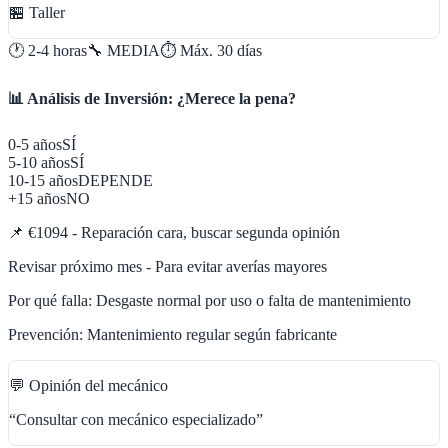
🏪 Taller
🕐
2-4 horas
🔧
MEDIA
⏱️ Máx.
30
días
📊 Análisis de Inversión: ¿Merece la pena?
0-5 años
SÍ
5-10 años
SÍ
10-15 años
DEPENDE
+15 años
NO
📌
€1094 - Reparación cara, buscar segunda opinión
Revisar próximo mes - Para evitar averías mayores
Por qué falla:
Desgaste normal por uso o falta de mantenimiento
Prevención:
Mantenimiento regular según fabricante
💬 Opinión del mecánico
“
Consultar con mecánico especializado
”