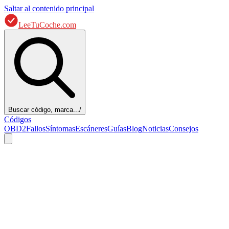
Saltar al contenido principal
LeeTuCoche.com
Buscar código, marca...
/
Códigos
OBD2
Fallos
Síntomas
Escáneres
Guías
Blog
Noticias
Consejos