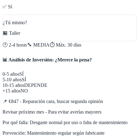
✅ Sí
¿Tú mismo?
🏪 Taller
🕐
2-4 horas
🔧
MEDIA
⏱️ Máx.
30
días
📊 Análisis de Inversión: ¿Merece la pena?
0-5 años
SÍ
5-10 años
SÍ
10-15 años
DEPENDE
+15 años
NO
📌
€847 - Reparación cara, buscar segunda opinión
Revisar próximo mes - Para evitar averías mayores
Por qué falla:
Desgaste normal por uso o falta de mantenimiento
Prevención:
Mantenimiento regular según fabricante