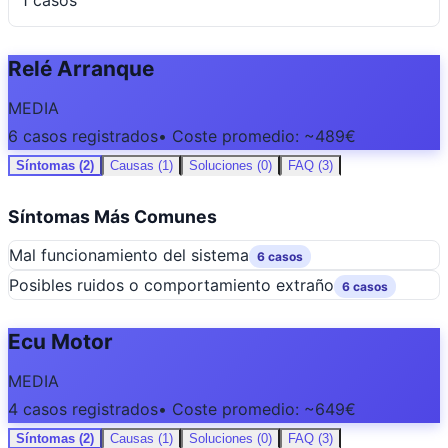
1 casos
Relé Arranque
MEDIA
6 casos registrados
• Coste promedio: ~489€
Síntomas (2)
Causas (1)
Soluciones (0)
FAQ (3)
Síntomas Más Comunes
Mal funcionamiento del sistema
6 casos
Posibles ruidos o comportamiento extraño
6 casos
Ecu Motor
MEDIA
4 casos registrados
• Coste promedio: ~649€
Síntomas (2)
Causas (1)
Soluciones (0)
FAQ (3)