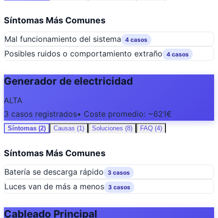
Síntomas Más Comunes
Mal funcionamiento del sistema
4 casos
Posibles ruidos o comportamiento extraño
4 casos
Generador de electricidad
ALTA
3 casos registrados
• Coste promedio: ~621€
Síntomas (2)
Causas (1)
Soluciones (8)
FAQ (4)
Síntomas Más Comunes
Batería se descarga rápido
3 casos
Luces van de más a menos
3 casos
Cableado Principal