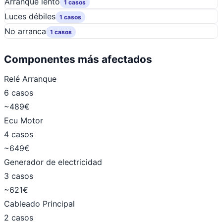
Arranque lento
1 casos
Luces débiles
1 casos
No arranca
1 casos
Componentes más afectados
Relé Arranque
6 casos
~489€
Ecu Motor
4 casos
~649€
Generador de electricidad
3 casos
~621€
Cableado Principal
2 casos