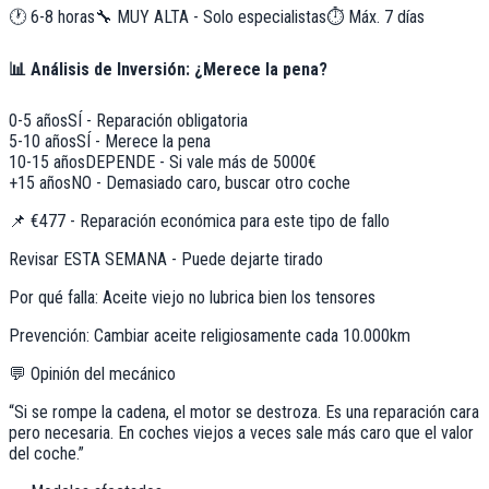
🕐
6-8 horas
🔧
MUY ALTA - Solo especialistas
⏱️ Máx.
7
días
📊 Análisis de Inversión: ¿Merece la pena?
0-5 años
SÍ - Reparación obligatoria
5-10 años
SÍ - Merece la pena
10-15 años
DEPENDE - Si vale más de 5000€
+15 años
NO - Demasiado caro, buscar otro coche
📌
€477 - Reparación económica para este tipo de fallo
Revisar ESTA SEMANA - Puede dejarte tirado
Por qué falla:
Aceite viejo no lubrica bien los tensores
Prevención:
Cambiar aceite religiosamente cada 10.000km
💬 Opinión del mecánico
“
Si se rompe la cadena, el motor se destroza. Es una reparación cara
pero necesaria. En coches viejos a veces sale más caro que el valor
del coche.
”