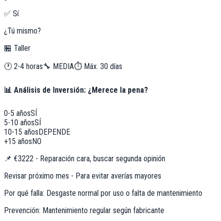
✅ Sí
¿Tú mismo?
🏪 Taller
🕐
2-4 horas
🔧
MEDIA
⏱️ Máx.
30
días
📊 Análisis de Inversión: ¿Merece la pena?
0-5 años
SÍ
5-10 años
SÍ
10-15 años
DEPENDE
+15 años
NO
📌
€3222 - Reparación cara, buscar segunda opinión
Revisar próximo mes - Para evitar averías mayores
Por qué falla:
Desgaste normal por uso o falta de mantenimiento
Prevención:
Mantenimiento regular según fabricante