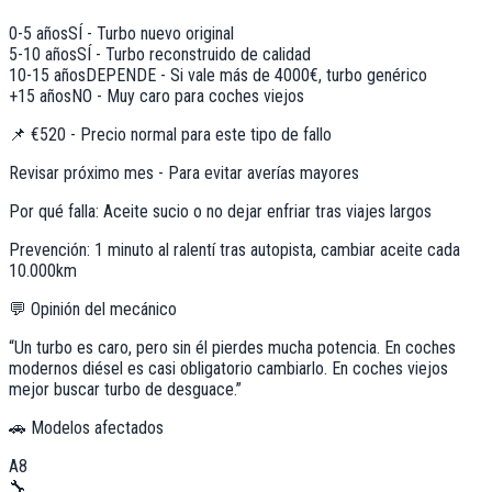
0-5 años
SÍ - Turbo nuevo original
5-10 años
SÍ - Turbo reconstruido de calidad
10-15 años
DEPENDE - Si vale más de 4000€, turbo genérico
+15 años
NO - Muy caro para coches viejos
📌
€520 - Precio normal para este tipo de fallo
Revisar próximo mes - Para evitar averías mayores
Por qué falla:
Aceite sucio o no dejar enfriar tras viajes largos
Prevención:
1 minuto al ralentí tras autopista, cambiar aceite cada
10.000km
💬 Opinión del mecánico
“
Un turbo es caro, pero sin él pierdes mucha potencia. En coches
modernos diésel es casi obligatorio cambiarlo. En coches viejos
mejor buscar turbo de desguace.
”
🚗 Modelos afectados
A8
🔧