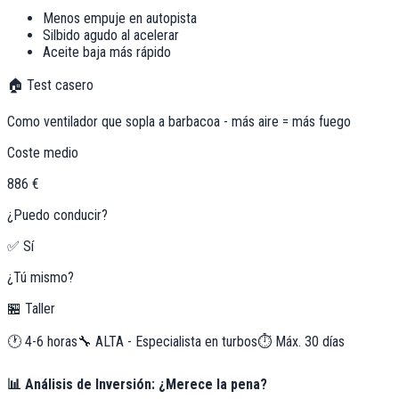
Menos empuje en autopista
Silbido agudo al acelerar
Aceite baja más rápido
🏠 Test casero
Como ventilador que sopla a barbacoa - más aire = más fuego
Coste medio
886 €
¿Puedo conducir?
✅ Sí
¿Tú mismo?
🏪 Taller
🕐
4-6 horas
🔧
ALTA - Especialista en turbos
⏱️ Máx.
30
días
📊 Análisis de Inversión: ¿Merece la pena?