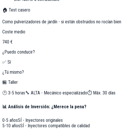
🏠 Test casero
Como pulverizadores de jardín - si están obstruidos no rocían bien
Coste medio
740 €
¿Puedo conducir?
✅ Sí
¿Tú mismo?
🏪 Taller
🕐
3-5 horas
🔧
ALTA - Mecánico especializado
⏱️ Máx.
30
días
📊 Análisis de Inversión: ¿Merece la pena?
0-5 años
SÍ - Inyectores originales
5-10 años
SÍ - Inyectores compatibles de calidad