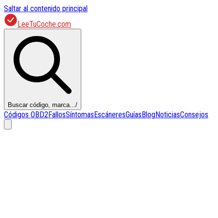
Saltar al contenido principal
LeeTuCoche.com
Buscar código, marca...
/
Códigos OBD2
Fallos
Síntomas
Escáneres
Guías
Blog
Noticias
Consejos