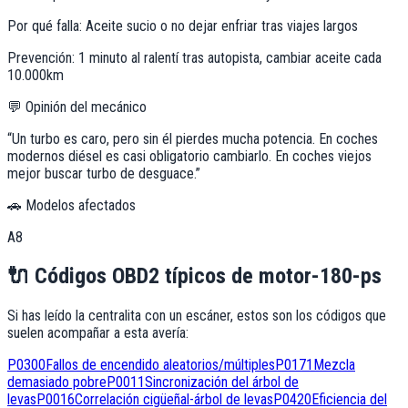
Por qué falla:
Aceite sucio o no dejar enfriar tras viajes largos
Prevención:
1 minuto al ralentí tras autopista, cambiar aceite cada
10.000km
💬 Opinión del mecánico
“
Un turbo es caro, pero sin él pierdes mucha potencia. En coches
modernos diésel es casi obligatorio cambiarlo. En coches viejos
mejor buscar turbo de desguace.
”
🚗 Modelos afectados
A8
🔌
Códigos OBD2 típicos de
motor-180-ps
Si has leído la centralita con un escáner, estos son los códigos que
suelen acompañar a esta avería:
P0300
Fallos de encendido aleatorios/múltiples
P0171
Mezcla
demasiado pobre
P0011
Sincronización del árbol de
levas
P0016
Correlación cigüeñal-árbol de levas
P0420
Eficiencia del