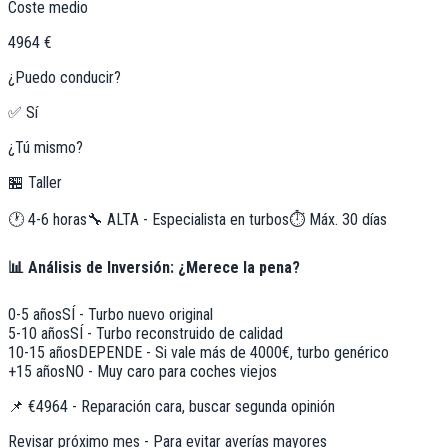
Coste medio
4964 €
¿Puedo conducir?
✅ Sí
¿Tú mismo?
🏪 Taller
🕐
4-6 horas
🔧
ALTA - Especialista en turbos
⏱️ Máx.
30
días
📊 Análisis de Inversión: ¿Merece la pena?
0-5 años
SÍ - Turbo nuevo original
5-10 años
SÍ - Turbo reconstruido de calidad
10-15 años
DEPENDE - Si vale más de 4000€, turbo genérico
+15 años
NO - Muy caro para coches viejos
📌
€4964 - Reparación cara, buscar segunda opinión
Revisar próximo mes - Para evitar averías mayores