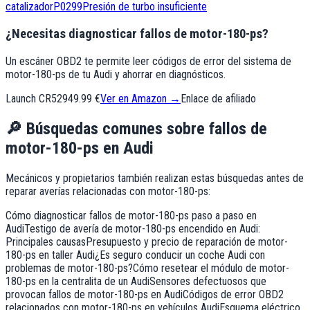
catalizador
P0299
Presión de turbo insuficiente
¿Necesitas diagnosticar fallos de motor-180-ps?
Un escáner OBD2 te permite leer códigos de error del sistema de
motor-180-ps de tu Audi y ahorrar en diagnósticos.
Launch CR529
49.99 €
Ver en Amazon →
Enlace de afiliado
🔎
Búsquedas comunes sobre fallos de
motor-180-ps
en
Audi
Mecánicos y propietarios también realizan estas búsquedas antes de
reparar averías relacionadas con
motor-180-ps
:
Cómo diagnosticar fallos de motor-180-ps paso a paso en
Audi
Testigo de avería de motor-180-ps encendido en Audi:
Principales causas
Presupuesto y precio de reparación de motor-
180-ps en taller Audi
¿Es seguro conducir un coche Audi con
problemas de motor-180-ps?
Cómo resetear el módulo de motor-
180-ps en la centralita de un Audi
Sensores defectuosos que
provocan fallos de motor-180-ps en Audi
Códigos de error OBD2
relacionados con motor-180-ps en vehículos Audi
Esquema eléctrico