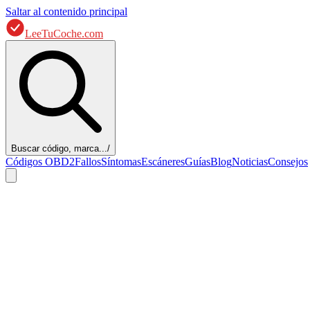
Saltar al contenido principal
LeeTuCoche.com
Buscar código, marca...
/
Códigos OBD2
Fallos
Síntomas
Escáneres
Guías
Blog
Noticias
Consejos