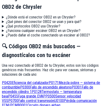
OBD2
de Chrysler
¿Dónde está el conector OBD2 en un Chrysler?
¿Qué pines del conector OBD2 se usan y para qué?
¿Qué protocolos OBD2 usa Chrysler?
¿Funciona cualquier escáner OBD2 en un Chrysler?
¿Puedo dañar el coche conectando un escáner al OBD2?
🔍
Códigos OBD2 más buscados —
diagnostícalos con tu escáner
Una vez conectado al OBD2
de tu Chrysler
, estos son los códigos
genéricos más frecuentes. Haz clic para ver causas, síntomas y
soluciones de cada uno:
P0420
Eficiencia del catalizador
P0171
Mezcla pobre — sistema de
combustible
P0300
Fallo de encendido aleatorio
P0301
Fallo de
encendido cilindro 1
P0128
Termostato — temperatura
baja
P0455
Fuga grande EVAP
P0500
Sensor velocidad
VSS
P0700
Fallo control transmisión
U0100
Pérdida comunicación
ECM/PCM
B0001
Circuito disparo airbag