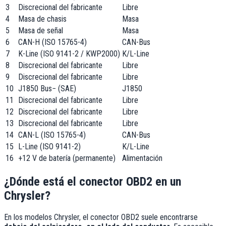
3
Discrecional del fabricante
Libre
4
Masa de chasis
Masa
5
Masa de señal
Masa
6
CAN-H (ISO 15765-4)
CAN-Bus
7
K-Line (ISO 9141-2 / KWP2000)
K/L-Line
8
Discrecional del fabricante
Libre
9
Discrecional del fabricante
Libre
10
J1850 Bus− (SAE)
J1850
11
Discrecional del fabricante
Libre
12
Discrecional del fabricante
Libre
13
Discrecional del fabricante
Libre
14
CAN-L (ISO 15765-4)
CAN-Bus
15
L-Line (ISO 9141-2)
K/L-Line
16
+12 V de batería (permanente)
Alimentación
¿Dónde está el conector OBD2 en un
Chrysler
?
En los modelos
Chrysler
, el conector OBD2 suele encontrarse