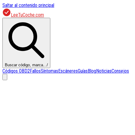
Saltar al contenido principal
LeeTuCoche.com
Buscar código, marca...
/
Códigos OBD2
Fallos
Síntomas
Escáneres
Guías
Blog
Noticias
Consejos