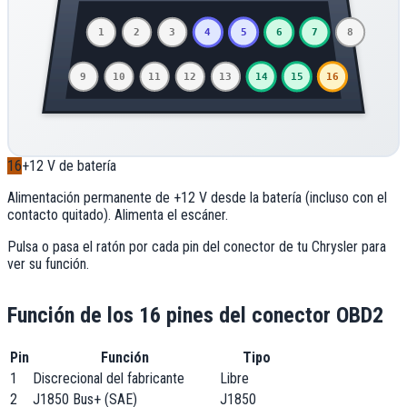
1
2
3
4
5
6
7
8
9
10
11
12
13
14
15
16
16
+12 V de batería
Alimentación permanente de +12 V desde la batería (incluso con el
contacto quitado). Alimenta el escáner.
Pulsa o pasa el ratón por cada pin del conector de tu
Chrysler
para
ver su función.
Función de los 16 pines del conector OBD2
Pin
Función
Tipo
1
Discrecional del fabricante
Libre
2
J1850 Bus+ (SAE)
J1850