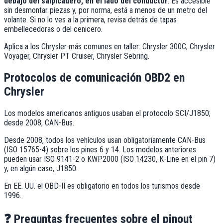
debajo del salpicadero, en el lado del conductor
. Es accesible
sin desmontar piezas y, por norma, está a menos de un metro del
volante. Si no lo ves a la primera, revisa detrás de tapas
embellecedoras o del cenicero.
Aplica a los
Chrysler
más comunes en taller:
Chrysler 300C, Chrysler
Voyager, Chrysler PT Cruiser, Chrysler Sebring
.
Protocolos de comunicación OBD2 en
Chrysler
Los modelos americanos antiguos usaban el protocolo SCI/J1850;
desde 2008, CAN-Bus.
Desde 2008, todos los vehículos usan obligatoriamente CAN-Bus
(ISO 15765-4) sobre los pines 6 y 14. Los modelos anteriores
pueden usar ISO 9141-2 o KWP2000 (ISO 14230, K-Line en el pin 7)
y, en algún caso, J1850.
En EE. UU. el OBD-II es obligatorio en todos los turismos desde
1996.
❓
Preguntas frecuentes sobre el pinout