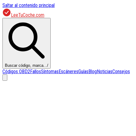
Saltar al contenido principal
LeeTuCoche.com
Buscar código, marca...
/
Códigos OBD2
Fallos
Síntomas
Escáneres
Guías
Blog
Noticias
Consejos