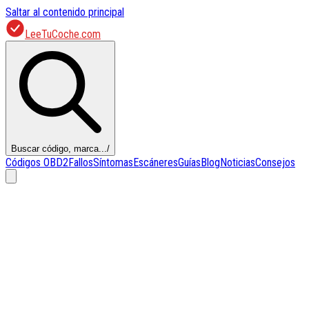
Saltar al contenido principal
LeeTuCoche.com
Buscar código, marca...
/
Códigos OBD2
Fallos
Síntomas
Escáneres
Guías
Blog
Noticias
Consejos