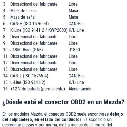
3
Discrecional del fabricante
Libre
4
Masa de chasis
Masa
5
Masa de señal
Masa
6
CAN-H (ISO 15765-4)
CAN-Bus
7
K-Line (ISO 9141-2 / KWP2000)
K/L-Line
8
Discrecional del fabricante
Libre
9
Discrecional del fabricante
Libre
10
J1850 Bus− (SAE)
J1850
11
Discrecional del fabricante
Libre
12
Discrecional del fabricante
Libre
13
Discrecional del fabricante
Libre
14
CAN-L (ISO 15765-4)
CAN-Bus
15
L-Line (ISO 9141-2)
K/L-Line
16
+12 V de batería (permanente)
Alimentación
¿Dónde está el conector OBD2 en un
Mazda
?
En los modelos
Mazda
, el conector OBD2 suele encontrarse
debajo
del salpicadero, en el lado del conductor
. Es accesible sin
desmontar piezas y, por norma, está a menos de un metro del