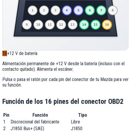
1
2
3
4
5
6
7
8
9
10
11
12
13
14
15
16
16
+12 V de batería
Alimentación permanente de +12 V desde la batería (incluso con el
contacto quitado). Alimenta el escáner.
Pulsa o pasa el ratón por cada pin del conector de tu
Mazda
para ver
su función.
Función de los 16 pines del conector OBD2
Pin
Función
Tipo
1
Discrecional del fabricante
Libre
2
J1850 Bus+ (SAE)
J1850