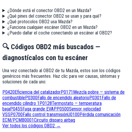
¿Dónde está el conector OBD2 en un Mazda?
¿Qué pines del conector OBD2 se usan y para qué?
¿Qué protocolos OBD2 usa Mazda?
¿Funciona cualquier escáner OBD2 en un Mazda?
¿Puedo dañar el coche conectando un escáner al OBD2?
🔍
Códigos OBD2 más buscados —
diagnostícalos con tu escáner
Una vez conectado al OBD2
de tu Mazda
, estos son los códigos
genéricos más frecuentes. Haz clic para ver causas, síntomas y
soluciones de cada uno:
P0420
Eficiencia del catalizador
P0171
Mezcla pobre — sistema de
combustible
P0300
Fallo de encendido aleatorio
P0301
Fallo de
encendido cilindro 1
P0128
Termostato — temperatura
baja
P0455
Fuga grande EVAP
P0500
Sensor velocidad
VSS
P0700
Fallo control transmisión
U0100
Pérdida comunicación
ECM/PCM
B0001
Circuito disparo airbag
Ver todos los códigos OBD2 →