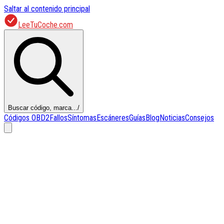
Saltar al contenido principal
LeeTuCoche.com
Buscar código, marca...
/
Códigos OBD2
Fallos
Síntomas
Escáneres
Guías
Blog
Noticias
Consejos