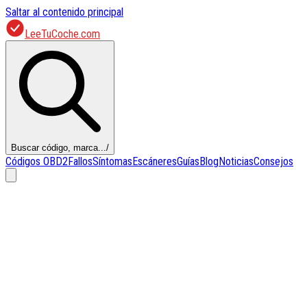
Saltar al contenido principal
LeeTuCoche.com
Buscar código, marca...
/
Códigos OBD2
Fallos
Síntomas
Escáneres
Guías
Blog
Noticias
Consejos