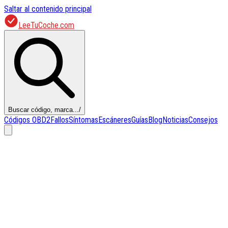
Saltar al contenido principal
LeeTuCoche.com
Buscar código, marca...
/
Códigos OBD2
Fallos
Síntomas
Escáneres
Guías
Blog
Noticias
Consejos