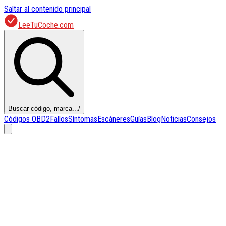
Saltar al contenido principal
LeeTuCoche.com
Buscar código, marca...
/
Códigos OBD2
Fallos
Síntomas
Escáneres
Guías
Blog
Noticias
Consejos