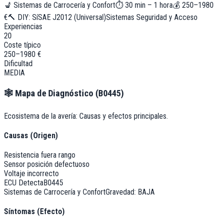
💺
Sistemas de Carrocería y Confort
⏱
30 min – 1 hora
💰
250–1980
€
🔨 DIY:
Sí
SAE J2012 (Universal)
Sistemas Seguridad y Acceso
Experiencias
20
Coste típico
250–1980 €
Dificultad
MEDIA
🕸️
Mapa de Diagnóstico (
B0445
)
Ecosistema de la avería: Causas y efectos principales.
Causas (Origen)
Resistencia fuera rango
Sensor posición defectuoso
Voltaje incorrecto
ECU Detecta
B0445
Sistemas de Carrocería y Confort
Gravedad:
BAJA
Síntomas (Efecto)