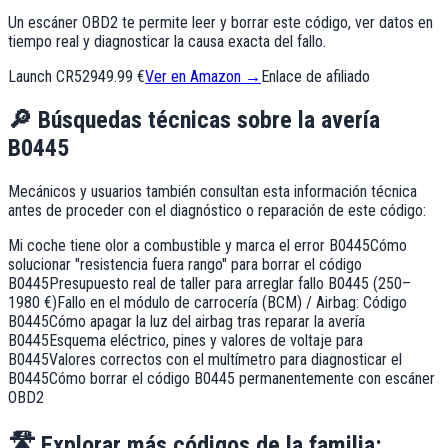
Un escáner OBD2 te permite leer y borrar este código, ver datos en
tiempo real y diagnosticar la causa exacta del fallo.
Launch CR529
49.99 €
Ver en Amazon →
Enlace de afiliado
🔎
Búsquedas técnicas sobre la avería
B0445
Mecánicos y usuarios también consultan esta información técnica
antes de proceder con el diagnóstico o reparación de este código:
Mi coche tiene olor a combustible y marca el error B0445
Cómo
solucionar "resistencia fuera rango" para borrar el código
B0445
Presupuesto real de taller para arreglar fallo B0445 (250–
1980 €)
Fallo en el módulo de carrocería (BCM) / Airbag: Código
B0445
Cómo apagar la luz del airbag tras reparar la avería
B0445
Esquema eléctrico, pines y valores de voltaje para
B0445
Valores correctos con el multímetro para diagnosticar el
B0445
Cómo borrar el código B0445 permanentemente con escáner
OBD2
🛣️
Explorar más códigos de la familia: