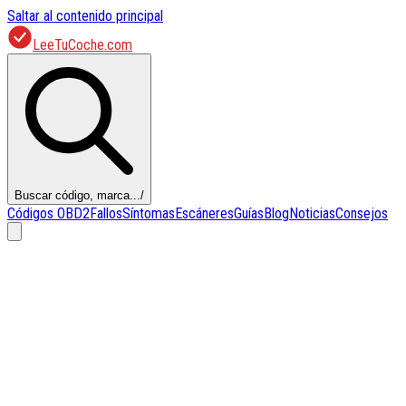
Saltar al contenido principal
LeeTuCoche.com
Buscar código, marca...
/
Códigos OBD2
Fallos
Síntomas
Escáneres
Guías
Blog
Noticias
Consejos