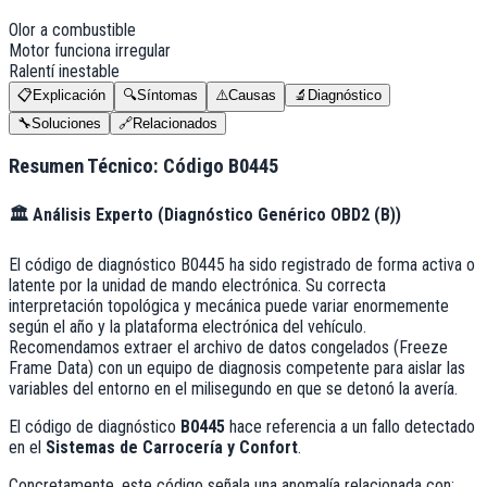
Olor a combustible
Motor funciona irregular
Ralentí inestable
📋
Explicación
🔍
Síntomas
⚠️
Causas
🔬
Diagnóstico
🔧
Soluciones
🔗
Relacionados
Resumen Técnico: Código
B0445
🏛️
Análisis Experto (
Diagnóstico Genérico OBD2 (B)
)
El código de diagnóstico B0445 ha sido registrado de forma activa o
latente por la unidad de mando electrónica. Su correcta
interpretación topológica y mecánica puede variar enormemente
según el año y la plataforma electrónica del vehículo.
Recomendamos extraer el archivo de datos congelados (Freeze
Frame Data) con un equipo de diagnosis competente para aislar las
variables del entorno en el milisegundo en que se detonó la avería.
El código de diagnóstico
B0445
hace referencia a un fallo detectado
en el
Sistemas de Carrocería y Confort
.
Concretamente, este código señala una anomalía relacionada con: