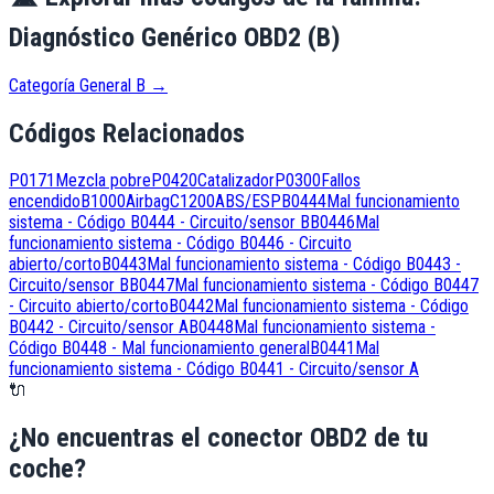
Diagnóstico Genérico OBD2 (B)
Categoría General B
→
Códigos Relacionados
P0171
Mezcla pobre
P0420
Catalizador
P0300
Fallos
encendido
B1000
Airbag
C1200
ABS/ESP
B0444
Mal funcionamiento
sistema - Código B0444 - Circuito/sensor B
B0446
Mal
funcionamiento sistema - Código B0446 - Circuito
abierto/corto
B0443
Mal funcionamiento sistema - Código B0443 -
Circuito/sensor B
B0447
Mal funcionamiento sistema - Código B0447
- Circuito abierto/corto
B0442
Mal funcionamiento sistema - Código
B0442 - Circuito/sensor A
B0448
Mal funcionamiento sistema -
Código B0448 - Mal funcionamiento general
B0441
Mal
funcionamiento sistema - Código B0441 - Circuito/sensor A
🔌
¿No encuentras el conector OBD2 de tu
coche?