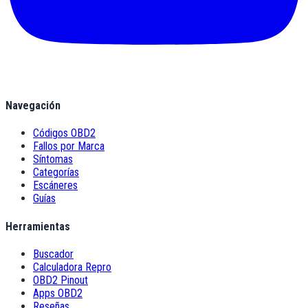
Navegación
Códigos OBD2
Fallos por Marca
Síntomas
Categorías
Escáneres
Guías
Herramientas
Buscador
Calculadora Repro
OBD2 Pinout
Apps OBD2
Reseñas