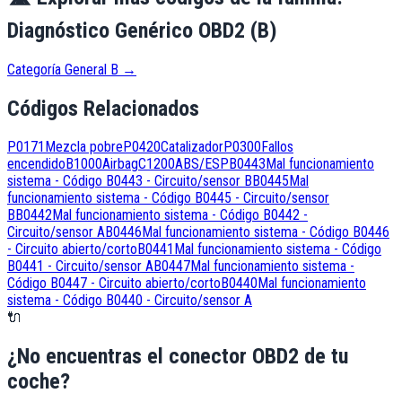
Diagnóstico Genérico OBD2 (B)
Categoría General B
→
Códigos Relacionados
P0171
Mezcla pobre
P0420
Catalizador
P0300
Fallos
encendido
B1000
Airbag
C1200
ABS/ESP
B0443
Mal funcionamiento
sistema - Código B0443 - Circuito/sensor B
B0445
Mal
funcionamiento sistema - Código B0445 - Circuito/sensor
B
B0442
Mal funcionamiento sistema - Código B0442 -
Circuito/sensor A
B0446
Mal funcionamiento sistema - Código B0446
- Circuito abierto/corto
B0441
Mal funcionamiento sistema - Código
B0441 - Circuito/sensor A
B0447
Mal funcionamiento sistema -
Código B0447 - Circuito abierto/corto
B0440
Mal funcionamiento
sistema - Código B0440 - Circuito/sensor A
🔌
¿No encuentras el conector OBD2 de tu
coche?