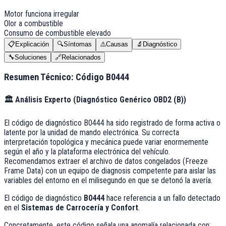
Motor funciona irregular
Olor a combustible
Consumo de combustible elevado
📋
Explicación
🔍
Síntomas
⚠️
Causas
🔬
Diagnóstico
🔧
Soluciones
🔗
Relacionados
Resumen Técnico: Código
B0444
🏛️
Análisis Experto (
Diagnóstico Genérico OBD2 (B)
)
El código de diagnóstico B0444 ha sido registrado de forma activa o
latente por la unidad de mando electrónica. Su correcta
interpretación topológica y mecánica puede variar enormemente
según el año y la plataforma electrónica del vehículo.
Recomendamos extraer el archivo de datos congelados (Freeze
Frame Data) con un equipo de diagnosis competente para aislar las
variables del entorno en el milisegundo en que se detonó la avería.
El código de diagnóstico
B0444
hace referencia a un fallo detectado
en el
Sistemas de Carrocería y Confort
.
Concretamente, este código señala una anomalía relacionada con: