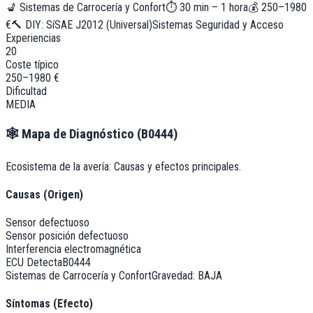
💺
Sistemas de Carrocería y Confort
⏱
30 min – 1 hora
💰
250–1980
€
🔨 DIY:
Sí
SAE J2012 (Universal)
Sistemas Seguridad y Acceso
Experiencias
20
Coste típico
250–1980 €
Dificultad
MEDIA
🕸️
Mapa de Diagnóstico (
B0444
)
Ecosistema de la avería: Causas y efectos principales.
Causas (Origen)
Sensor defectuoso
Sensor posición defectuoso
Interferencia electromagnética
ECU Detecta
B0444
Sistemas de Carrocería y Confort
Gravedad:
BAJA
Síntomas (Efecto)