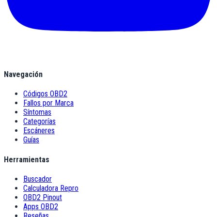
Navegación
Códigos OBD2
Fallos por Marca
Síntomas
Categorías
Escáneres
Guías
Herramientas
Buscador
Calculadora Repro
OBD2 Pinout
Apps OBD2
Reseñas