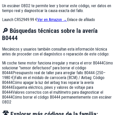
Un escáner OBD2 te permite leer y borrar este código, ver datos en
tiempo real y diagnosticar la causa exacta del fallo.
Launch CR529
49.99 €
Ver en Amazon →
Enlace de afiliado
🔎
Búsquedas técnicas sobre la avería
B0444
Mecánicos y usuarios también consultan esta información técnica
antes de proceder con el diagnóstico o reparación de este código:
Mi coche tiene motor funciona irregular y marca el error B0444
Cómo
solucionar "sensor defectuoso" para borrar el código
B0444
Presupuesto real de taller para arreglar fallo B0444 (250–
1980 €)
Fallo en el módulo de carrocería (BCM) / Airbag: Código
B0444
Cómo apagar la luz del airbag tras reparar la avería
B0444
Esquema eléctrico, pines y valores de voltaje para
B0444
Valores correctos con el multímetro para diagnosticar el
B0444
Cómo borrar el código B0444 permanentemente con escáner
OBD2
🛣️
Explorar más códigos de la familia: