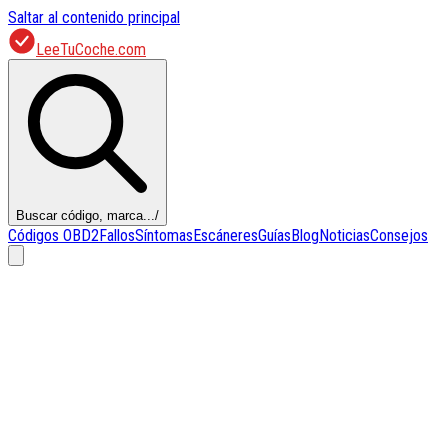
Saltar al contenido principal
LeeTuCoche.com
Buscar código, marca...
/
Códigos OBD2
Fallos
Síntomas
Escáneres
Guías
Blog
Noticias
Consejos