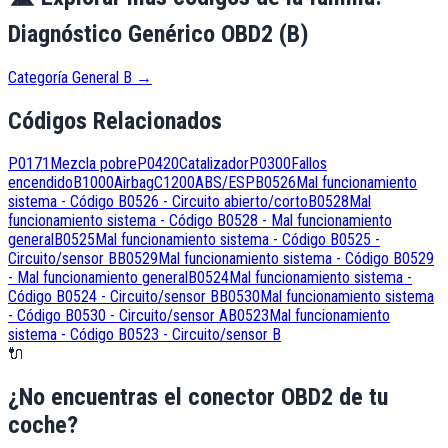
Diagnóstico Genérico OBD2 (B)
Categoría General B
→
Códigos Relacionados
P0171
Mezcla pobre
P0420
Catalizador
P0300
Fallos
encendido
B1000
Airbag
C1200
ABS/ESP
B0526
Mal funcionamiento
sistema - Código B0526 - Circuito abierto/corto
B0528
Mal
funcionamiento sistema - Código B0528 - Mal funcionamiento
general
B0525
Mal funcionamiento sistema - Código B0525 -
Circuito/sensor B
B0529
Mal funcionamiento sistema - Código B0529
- Mal funcionamiento general
B0524
Mal funcionamiento sistema -
Código B0524 - Circuito/sensor B
B0530
Mal funcionamiento sistema
- Código B0530 - Circuito/sensor A
B0523
Mal funcionamiento
sistema - Código B0523 - Circuito/sensor B
🔌
¿No encuentras el conector OBD2 de tu
coche?