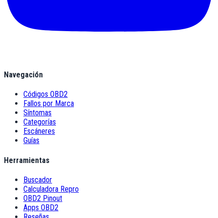
Navegación
Códigos OBD2
Fallos por Marca
Síntomas
Categorías
Escáneres
Guías
Herramientas
Buscador
Calculadora Repro
OBD2 Pinout
Apps OBD2
Reseñas