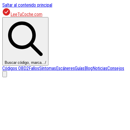
Saltar al contenido principal
LeeTuCoche.com
Buscar código, marca...
/
Códigos OBD2
Fallos
Síntomas
Escáneres
Guías
Blog
Noticias
Consejos