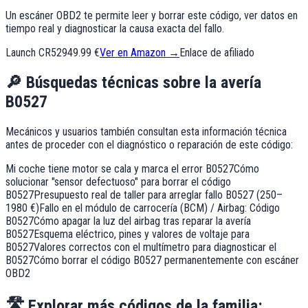
Un escáner OBD2 te permite leer y borrar este código, ver datos en
tiempo real y diagnosticar la causa exacta del fallo.
Launch CR529
49.99 €
Ver en Amazon →
Enlace de afiliado
🔎
Búsquedas técnicas sobre la avería
B0527
Mecánicos y usuarios también consultan esta información técnica
antes de proceder con el diagnóstico o reparación de este código:
Mi coche tiene motor se cala y marca el error B0527
Cómo
solucionar "sensor defectuoso" para borrar el código
B0527
Presupuesto real de taller para arreglar fallo B0527 (250–
1980 €)
Fallo en el módulo de carrocería (BCM) / Airbag: Código
B0527
Cómo apagar la luz del airbag tras reparar la avería
B0527
Esquema eléctrico, pines y valores de voltaje para
B0527
Valores correctos con el multímetro para diagnosticar el
B0527
Cómo borrar el código B0527 permanentemente con escáner
OBD2
🛣️
Explorar más códigos de la familia: