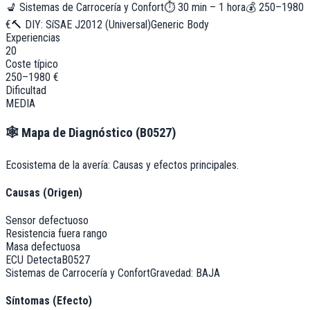
💺
Sistemas de Carrocería y Confort
⏱
30 min – 1 hora
💰
250–1980
€
🔨 DIY:
Sí
SAE J2012 (Universal)
Generic Body
Experiencias
20
Coste típico
250–1980 €
Dificultad
MEDIA
🕸️
Mapa de Diagnóstico (
B0527
)
Ecosistema de la avería: Causas y efectos principales.
Causas (Origen)
Sensor defectuoso
Resistencia fuera rango
Masa defectuosa
ECU Detecta
B0527
Sistemas de Carrocería y Confort
Gravedad:
BAJA
Síntomas (Efecto)