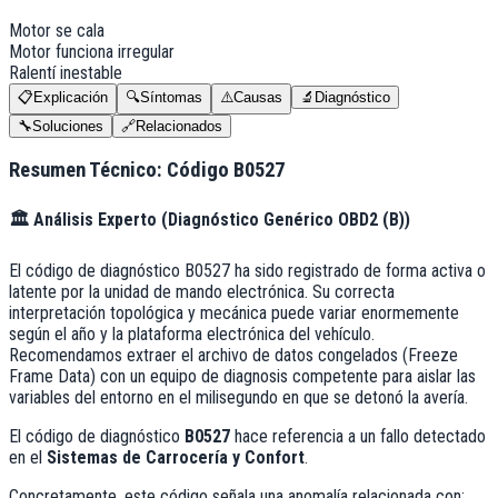
Motor se cala
Motor funciona irregular
Ralentí inestable
📋
Explicación
🔍
Síntomas
⚠️
Causas
🔬
Diagnóstico
🔧
Soluciones
🔗
Relacionados
Resumen Técnico: Código
B0527
🏛️
Análisis Experto (
Diagnóstico Genérico OBD2 (B)
)
El código de diagnóstico B0527 ha sido registrado de forma activa o
latente por la unidad de mando electrónica. Su correcta
interpretación topológica y mecánica puede variar enormemente
según el año y la plataforma electrónica del vehículo.
Recomendamos extraer el archivo de datos congelados (Freeze
Frame Data) con un equipo de diagnosis competente para aislar las
variables del entorno en el milisegundo en que se detonó la avería.
El código de diagnóstico
B0527
hace referencia a un fallo detectado
en el
Sistemas de Carrocería y Confort
.
Concretamente, este código señala una anomalía relacionada con: