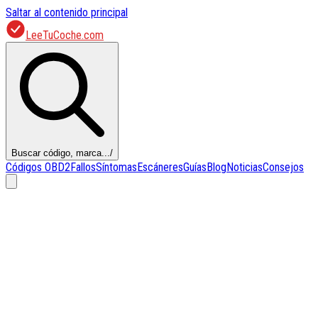
Saltar al contenido principal
LeeTuCoche.com
Buscar código, marca...
/
Códigos OBD2
Fallos
Síntomas
Escáneres
Guías
Blog
Noticias
Consejos