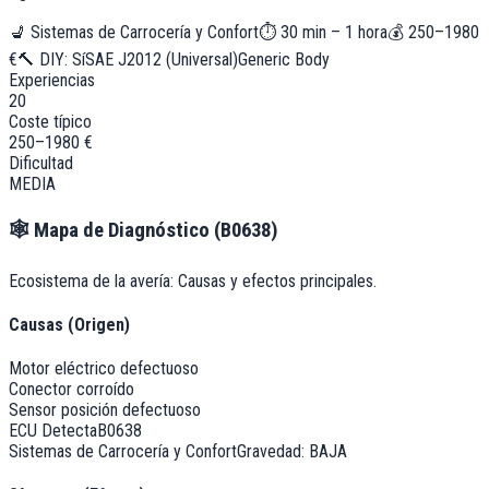
💺
Sistemas de Carrocería y Confort
⏱
30 min – 1 hora
💰
250–1980
€
🔨 DIY:
Sí
SAE J2012 (Universal)
Generic Body
Experiencias
20
Coste típico
250–1980 €
Dificultad
MEDIA
🕸️
Mapa de Diagnóstico (
B0638
)
Ecosistema de la avería: Causas y efectos principales.
Causas (Origen)
Motor eléctrico defectuoso
Conector corroído
Sensor posición defectuoso
ECU Detecta
B0638
Sistemas de Carrocería y Confort
Gravedad:
BAJA