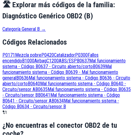
🛣️
Explorar más códigos de la familia:
Diagnóstico Genérico OBD2 (B)
Categoría General B
→
Códigos Relacionados
P0171
Mezcla pobre
P0420
Catalizador
P0300
Fallos
encendido
B1000
Airbag
C1200
ABS/ESP
B0637
Mal funcionamiento
sistema - Código B0637 - Circuito abierto/corto
B0639
Mal
funcionamiento sistema - Código B0639 - Mal funcionamiento
general
B0636
Mal funcionamiento sistema - Código B0636 - Circuito
abierto/corto
B0640
Mal funcionamiento sistema - Código B0640 -
Circuito/sensor A
B0635
Mal funcionamiento sistema - Código B0635
- Circuito/sensor B
B0641
Mal funcionamiento sistema - Código
B0641 - Circuito/sensor A
B0634
Mal funcionamiento sistema -
Código B0634 - Circuito/sensor B
🔌
¿No encuentras el conector OBD2 de tu
coche?