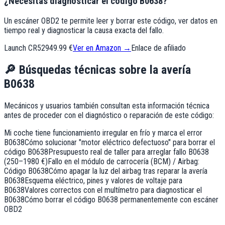
¿Necesitas diagnosticar el código B0638?
Un escáner OBD2 te permite leer y borrar este código, ver datos en
tiempo real y diagnosticar la causa exacta del fallo.
Launch CR529
49.99 €
Ver en Amazon →
Enlace de afiliado
🔎
Búsquedas técnicas sobre la avería
B0638
Mecánicos y usuarios también consultan esta información técnica
antes de proceder con el diagnóstico o reparación de este código:
Mi coche tiene funcionamiento irregular en frío y marca el error
B0638
Cómo solucionar "motor eléctrico defectuoso" para borrar el
código B0638
Presupuesto real de taller para arreglar fallo B0638
(250–1980 €)
Fallo en el módulo de carrocería (BCM) / Airbag:
Código B0638
Cómo apagar la luz del airbag tras reparar la avería
B0638
Esquema eléctrico, pines y valores de voltaje para
B0638
Valores correctos con el multímetro para diagnosticar el
B0638
Cómo borrar el código B0638 permanentemente con escáner
OBD2