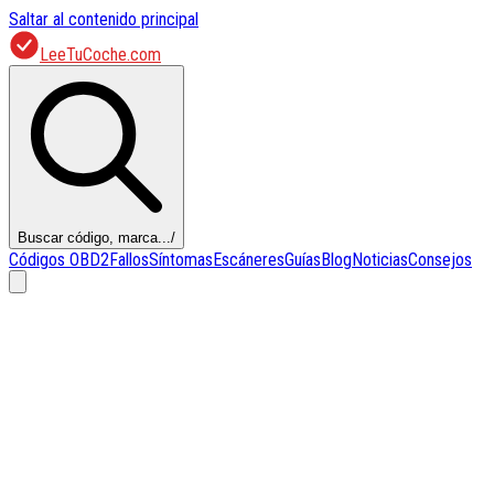
Saltar al contenido principal
LeeTuCoche.com
Buscar código, marca...
/
Códigos OBD2
Fallos
Síntomas
Escáneres
Guías
Blog
Noticias
Consejos