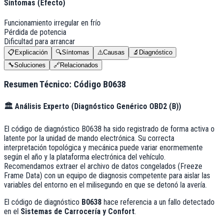
Síntomas (Efecto)
Funcionamiento irregular en frío
Pérdida de potencia
Dificultad para arrancar
📋
Explicación
🔍
Síntomas
⚠️
Causas
🔬
Diagnóstico
🔧
Soluciones
🔗
Relacionados
Resumen Técnico: Código
B0638
🏛️
Análisis Experto (
Diagnóstico Genérico OBD2 (B)
)
El código de diagnóstico B0638 ha sido registrado de forma activa o
latente por la unidad de mando electrónica. Su correcta
interpretación topológica y mecánica puede variar enormemente
según el año y la plataforma electrónica del vehículo.
Recomendamos extraer el archivo de datos congelados (Freeze
Frame Data) con un equipo de diagnosis competente para aislar las
variables del entorno en el milisegundo en que se detonó la avería.
El código de diagnóstico
B0638
hace referencia a un fallo detectado
en el
Sistemas de Carrocería y Confort
.