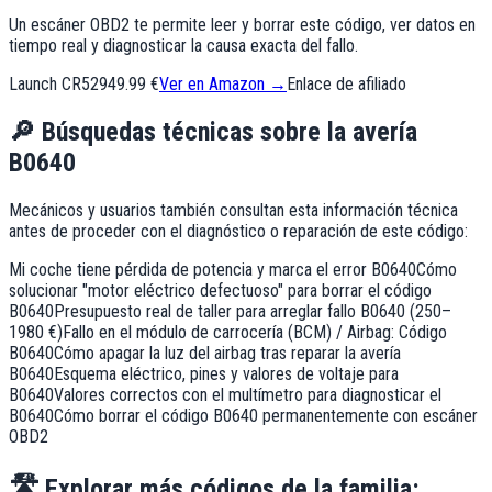
Un escáner OBD2 te permite leer y borrar este código, ver datos en
tiempo real y diagnosticar la causa exacta del fallo.
Launch CR529
49.99 €
Ver en Amazon →
Enlace de afiliado
🔎
Búsquedas técnicas sobre la avería
B0640
Mecánicos y usuarios también consultan esta información técnica
antes de proceder con el diagnóstico o reparación de este código:
Mi coche tiene pérdida de potencia y marca el error B0640
Cómo
solucionar "motor eléctrico defectuoso" para borrar el código
B0640
Presupuesto real de taller para arreglar fallo B0640 (250–
1980 €)
Fallo en el módulo de carrocería (BCM) / Airbag: Código
B0640
Cómo apagar la luz del airbag tras reparar la avería
B0640
Esquema eléctrico, pines y valores de voltaje para
B0640
Valores correctos con el multímetro para diagnosticar el
B0640
Cómo borrar el código B0640 permanentemente con escáner
OBD2
🛣️
Explorar más códigos de la familia: