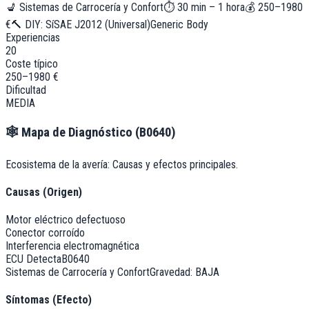
💺
Sistemas de Carrocería y Confort
⏱
30 min – 1 hora
💰
250–1980
€
🔨 DIY:
Sí
SAE J2012 (Universal)
Generic Body
Experiencias
20
Coste típico
250–1980 €
Dificultad
MEDIA
🕸️
Mapa de Diagnóstico (
B0640
)
Ecosistema de la avería: Causas y efectos principales.
Causas (Origen)
Motor eléctrico defectuoso
Conector corroído
Interferencia electromagnética
ECU Detecta
B0640
Sistemas de Carrocería y Confort
Gravedad:
BAJA
Síntomas (Efecto)