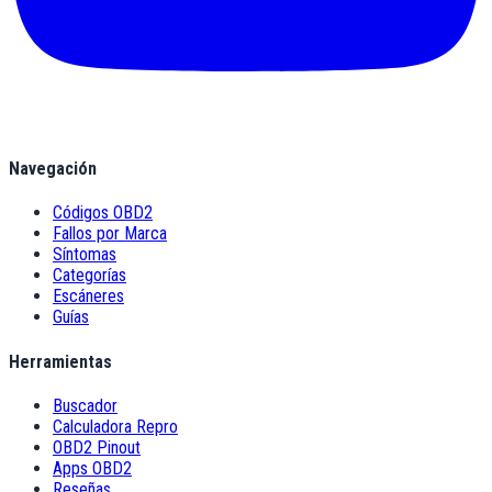
Navegación
Códigos OBD2
Fallos por Marca
Síntomas
Categorías
Escáneres
Guías
Herramientas
Buscador
Calculadora Repro
OBD2 Pinout
Apps OBD2
Reseñas