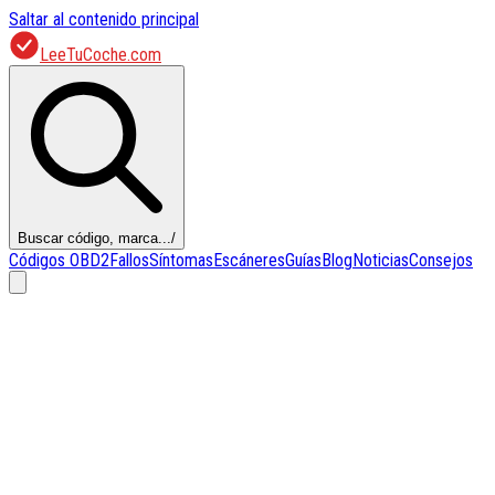
Saltar al contenido principal
LeeTuCoche.com
Buscar código, marca...
/
Códigos OBD2
Fallos
Síntomas
Escáneres
Guías
Blog
Noticias
Consejos