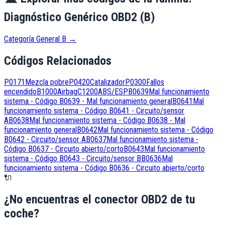
Diagnóstico Genérico OBD2 (B)
Categoría General B
→
Códigos Relacionados
P0171
Mezcla pobre
P0420
Catalizador
P0300
Fallos
encendido
B1000
Airbag
C1200
ABS/ESP
B0639
Mal funcionamiento
sistema - Código B0639 - Mal funcionamiento general
B0641
Mal
funcionamiento sistema - Código B0641 - Circuito/sensor
A
B0638
Mal funcionamiento sistema - Código B0638 - Mal
funcionamiento general
B0642
Mal funcionamiento sistema - Código
B0642 - Circuito/sensor A
B0637
Mal funcionamiento sistema -
Código B0637 - Circuito abierto/corto
B0643
Mal funcionamiento
sistema - Código B0643 - Circuito/sensor B
B0636
Mal
funcionamiento sistema - Código B0636 - Circuito abierto/corto
🔌
¿No encuentras el conector OBD2 de tu
coche?