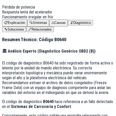
Pérdida de potencia
Respuesta lenta del acelerador
Funcionamiento irregular en frío
📋
Explicación
🔍
Síntomas
⚠️
Causas
🔬
Diagnóstico
🔧
Soluciones
🔗
Relacionados
Resumen Técnico: Código
B0640
🏛️
Análisis Experto (
Diagnóstico Genérico OBD2 (B)
)
El código de diagnóstico B0640 ha sido registrado de forma activa o
latente por la unidad de mando electrónica. Su correcta
interpretación topológica y mecánica puede variar enormemente
según el año y la plataforma electrónica del vehículo.
Recomendamos extraer el archivo de datos congelados (Freeze
Frame Data) con un equipo de diagnosis competente para aislar las
variables del entorno en el milisegundo en que se detonó la avería.
El código de diagnóstico
B0640
hace referencia a un fallo detectado
en el
Sistemas de Carrocería y Confort
.
Concretamente, este código señala una anomalía relacionada con: