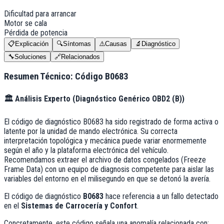
Dificultad para arrancar
Motor se cala
Pérdida de potencia
📋
Explicación
🔍
Síntomas
⚠️
Causas
🔬
Diagnóstico
🔧
Soluciones
🔗
Relacionados
Resumen Técnico: Código
B0683
🏛️
Análisis Experto (
Diagnóstico Genérico OBD2 (B)
)
El código de diagnóstico B0683 ha sido registrado de forma activa o
latente por la unidad de mando electrónica. Su correcta
interpretación topológica y mecánica puede variar enormemente
según el año y la plataforma electrónica del vehículo.
Recomendamos extraer el archivo de datos congelados (Freeze
Frame Data) con un equipo de diagnosis competente para aislar las
variables del entorno en el milisegundo en que se detonó la avería.
El código de diagnóstico
B0683
hace referencia a un fallo detectado
en el
Sistemas de Carrocería y Confort
.
Concretamente, este código señala una anomalía relacionada con: