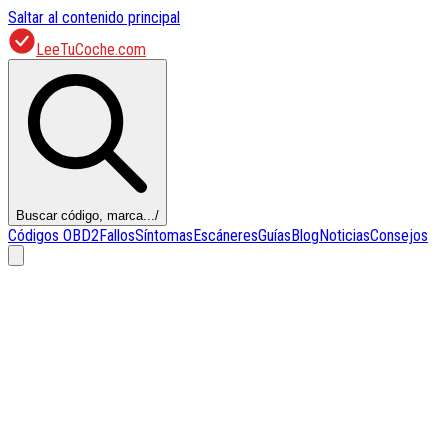
Saltar al contenido principal
LeeTuCoche.com
Buscar código, marca...
/
Códigos OBD2
Fallos
Síntomas
Escáneres
Guías
Blog
Noticias
Consejos