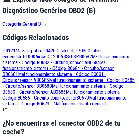
Diagnóstico Genérico OBD2 (B)
Categoría General B
→
Códigos Relacionados
P0171
Mezcla pobre
P0420
Catalizador
P0300
Fallos
encendido
B1000
Airbag
C1200
ABS/ESP
B0682
Mal funcionamiento
sistema - Código B0682 - Circuito/sensor A
B0684
Mal
funcionamiento sistema - Código B0684 - Circuito/sensor
B
B0681
Mal funcionamiento sistema - Código B0681 -
Circuito/sensor A
B0685
Mal funcionamiento sistema - Código B0685
- Circuito/sensor B
B0680
Mal funcionamiento sistema - Código
B0680 - Circuito/sensor A
B0686
Mal funcionamiento sistema -
Código B0686 - Circuito abierto/corto
B0679
Mal funcionamiento
sistema - Código B0679 - Mal funcionamiento general
🔌
¿No encuentras el conector OBD2 de tu
coche?