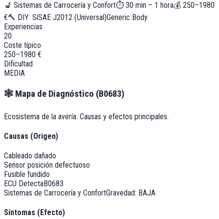
💺
Sistemas de Carrocería y Confort
⏱
30 min – 1 hora
💰
250–1980
€
🔨 DIY:
Sí
SAE J2012 (Universal)
Generic Body
Experiencias
20
Coste típico
250–1980 €
Dificultad
MEDIA
🕸️
Mapa de Diagnóstico (
B0683
)
Ecosistema de la avería: Causas y efectos principales.
Causas (Origen)
Cableado dañado
Sensor posición defectuoso
Fusible fundido
ECU Detecta
B0683
Sistemas de Carrocería y Confort
Gravedad:
BAJA
Síntomas (Efecto)