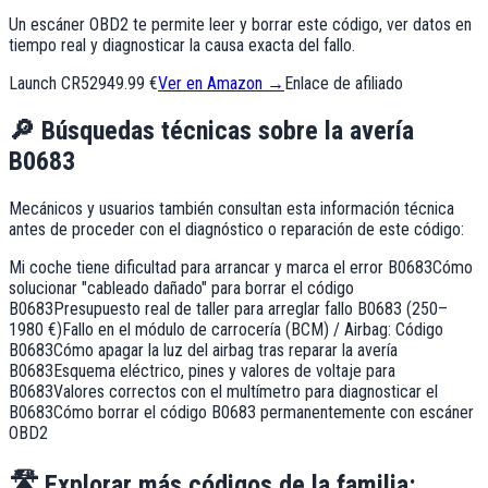
Un escáner OBD2 te permite leer y borrar este código, ver datos en
tiempo real y diagnosticar la causa exacta del fallo.
Launch CR529
49.99 €
Ver en Amazon →
Enlace de afiliado
🔎
Búsquedas técnicas sobre la avería
B0683
Mecánicos y usuarios también consultan esta información técnica
antes de proceder con el diagnóstico o reparación de este código:
Mi coche tiene dificultad para arrancar y marca el error B0683
Cómo
solucionar "cableado dañado" para borrar el código
B0683
Presupuesto real de taller para arreglar fallo B0683 (250–
1980 €)
Fallo en el módulo de carrocería (BCM) / Airbag: Código
B0683
Cómo apagar la luz del airbag tras reparar la avería
B0683
Esquema eléctrico, pines y valores de voltaje para
B0683
Valores correctos con el multímetro para diagnosticar el
B0683
Cómo borrar el código B0683 permanentemente con escáner
OBD2
🛣️
Explorar más códigos de la familia: