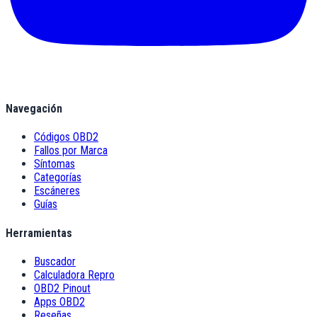
Navegación
Códigos OBD2
Fallos por Marca
Síntomas
Categorías
Escáneres
Guías
Herramientas
Buscador
Calculadora Repro
OBD2 Pinout
Apps OBD2
Reseñas