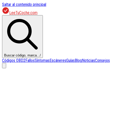
Saltar al contenido principal
LeeTuCoche.com
Buscar código, marca...
/
Códigos OBD2
Fallos
Síntomas
Escáneres
Guías
Blog
Noticias
Consejos