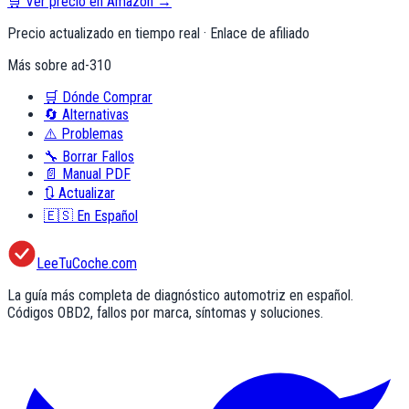
🛒 Ver precio en Amazon →
Precio actualizado en tiempo real · Enlace de afiliado
Más sobre
ad-310
🛒
Dónde Comprar
🔄
Alternativas
⚠️
Problemas
🔧
Borrar Fallos
📄
Manual PDF
🔃
Actualizar
🇪🇸
En Español
LeeTuCoche.com
La guía más completa de diagnóstico automotriz en español.
Códigos OBD2, fallos por marca, síntomas y soluciones.