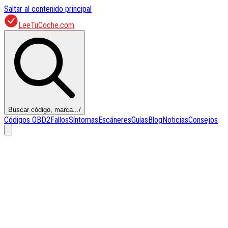
Saltar al contenido principal
LeeTuCoche.com
Buscar código, marca...
/
Códigos OBD2
Fallos
Síntomas
Escáneres
Guías
Blog
Noticias
Consejos