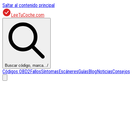
Saltar al contenido principal
LeeTuCoche.com
Buscar código, marca...
/
Códigos OBD2
Fallos
Síntomas
Escáneres
Guías
Blog
Noticias
Consejos