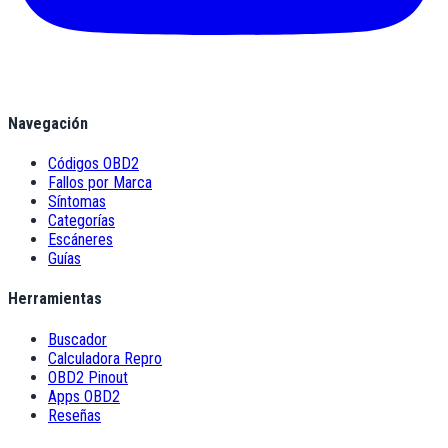
Navegación
Códigos OBD2
Fallos por Marca
Síntomas
Categorías
Escáneres
Guías
Herramientas
Buscador
Calculadora Repro
OBD2 Pinout
Apps OBD2
Reseñas