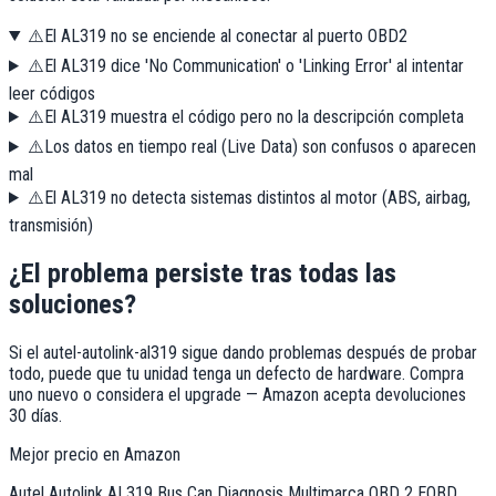
⚠️
El AL319 no se enciende al conectar al puerto OBD2
⚠️
El AL319 dice 'No Communication' o 'Linking Error' al intentar
leer códigos
⚠️
El AL319 muestra el código pero no la descripción completa
⚠️
Los datos en tiempo real (Live Data) son confusos o aparecen
mal
⚠️
El AL319 no detecta sistemas distintos al motor (ABS, airbag,
transmisión)
¿El problema persiste tras todas las
soluciones?
Si el
autel-autolink-al319
sigue dando problemas después de probar
todo, puede que tu unidad tenga un defecto de hardware. Compra
uno nuevo o considera el upgrade — Amazon acepta devoluciones
30 días.
Mejor precio en Amazon
Autel Autolink AL319 Bus Can Diagnosis Multimarca OBD 2 EOBD