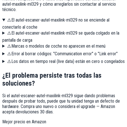
autel-maxilink-ml329 y cómo arreglarlos sin contactar al servicio
técnico.
⚠️
El autel-escaner-autel-maxilink-ml329 no se enciende al
conectarlo al coche
⚠️
El autel-escaner-autel-maxilink-ml329 se queda colgado en la
pantalla de carga
⚠️
Marcas o modelos de coche no aparecen en el menú
⚠️
Error al borrar códigos: "Communication error" o "Link error"
⚠️
Los datos en tiempo real (live data) están en cero o congelados
¿El problema persiste tras todas las
soluciones?
Si el
autel-escaner-autel-maxilink-ml329
sigue dando problemas
después de probar todo, puede que tu unidad tenga un defecto de
hardware. Compra uno nuevo o considera el upgrade — Amazon
acepta devoluciones 30 días.
Mejor precio en Amazon