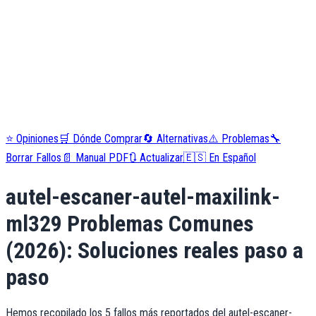
⭐
Opiniones
🛒
Dónde Comprar
🔄
Alternativas
⚠️
Problemas
🔧
Borrar Fallos
📄
Manual PDF
🔃
Actualizar
🇪🇸
En Español
autel-escaner-autel-maxilink-
ml329
Problemas Comunes
(
2026
): Soluciones reales paso a
paso
Hemos recopilado los 5 fallos más reportados del autel-escaner-