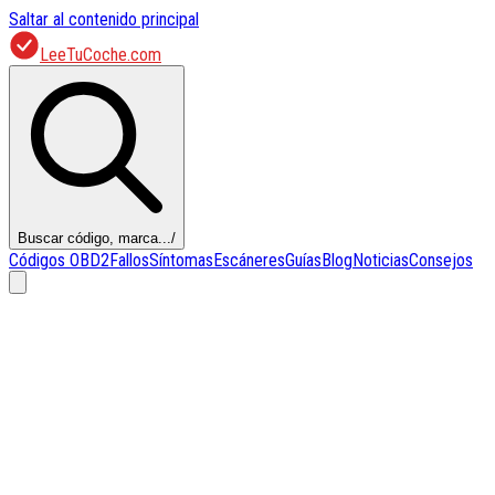
Saltar al contenido principal
LeeTuCoche.com
Buscar código, marca...
/
Códigos OBD2
Fallos
Síntomas
Escáneres
Guías
Blog
Noticias
Consejos