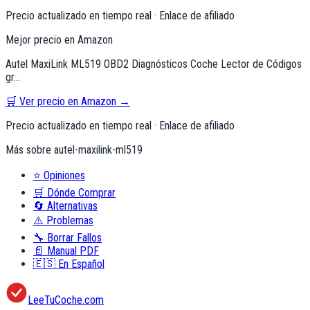
Precio actualizado en tiempo real · Enlace de afiliado
Mejor precio en Amazon
Autel MaxiLink ML519 OBD2 Diagnósticos Coche Lector de Códigos
gr…
🛒 Ver precio en Amazon →
Precio actualizado en tiempo real · Enlace de afiliado
Más sobre
autel-maxilink-ml519
⭐
Opiniones
🛒
Dónde Comprar
🔄
Alternativas
⚠️
Problemas
🔧
Borrar Fallos
📄
Manual PDF
🇪🇸
En Español
LeeTuCoche.com