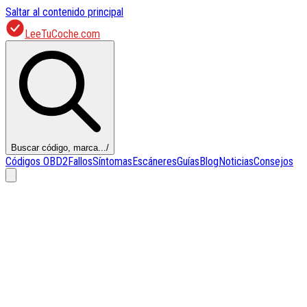
Saltar al contenido principal
LeeTuCoche.com
Buscar código, marca...
/
Códigos OBD2
Fallos
Síntomas
Escáneres
Guías
Blog
Noticias
Consejos