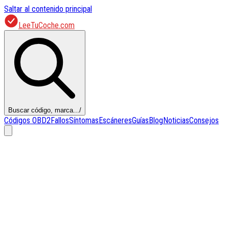
Saltar al contenido principal
LeeTuCoche.com
Buscar código, marca...
/
Códigos OBD2
Fallos
Síntomas
Escáneres
Guías
Blog
Noticias
Consejos