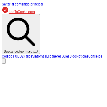
Saltar al contenido principal
LeeTuCoche.com
Buscar código, marca...
/
Códigos OBD2
Fallos
Síntomas
Escáneres
Guías
Blog
Noticias
Consejos