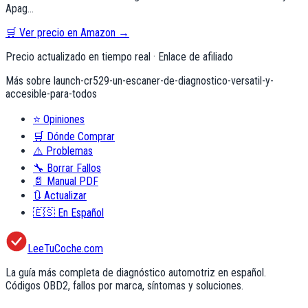
Apag…
🛒 Ver precio en Amazon →
Precio actualizado en tiempo real · Enlace de afiliado
Más sobre
launch-cr529-un-escaner-de-diagnostico-versatil-y-
accesible-para-todos
⭐
Opiniones
🛒
Dónde Comprar
⚠️
Problemas
🔧
Borrar Fallos
📄
Manual PDF
🔃
Actualizar
🇪🇸
En Español
LeeTuCoche.com
La guía más completa de diagnóstico automotriz en español.
Códigos OBD2, fallos por marca, síntomas y soluciones.