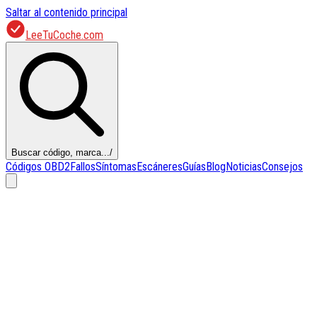
Saltar al contenido principal
LeeTuCoche.com
Buscar código, marca...
/
Códigos OBD2
Fallos
Síntomas
Escáneres
Guías
Blog
Noticias
Consejos