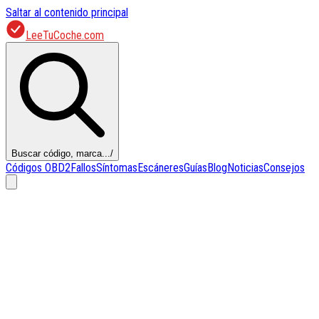
Saltar al contenido principal
LeeTuCoche.com
Buscar código, marca...
/
Códigos OBD2
Fallos
Síntomas
Escáneres
Guías
Blog
Noticias
Consejos