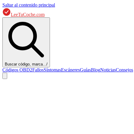
Saltar al contenido principal
LeeTuCoche.com
Buscar código, marca...
/
Códigos OBD2
Fallos
Síntomas
Escáneres
Guías
Blog
Noticias
Consejos