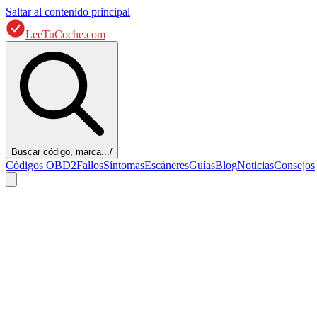
Saltar al contenido principal
LeeTuCoche.com
Buscar código, marca...
/
Códigos OBD2
Fallos
Síntomas
Escáneres
Guías
Blog
Noticias
Consejos