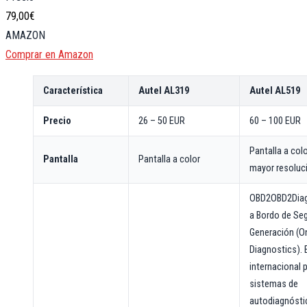
79,00€
AMAZON
Comprar en Amazon
Característica
Autel AL319
Autel AL519
Precio
26 – 50 EUR
60 – 100 EUR
Pantalla a col
Pantalla
Pantalla a color
mayor resoluc
OBD2
OBD2
Dia
a Bordo de Se
Generación (O
Diagnostics). 
internacional 
sistemas de
autodiagnósti