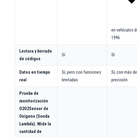
en vehículos 
1996
Lectura y borrado
Sí
Sí
de códigos
Datos en tiempo
Sí, pero con funciones
Sí, con más de
real
limitadas
precisión
Prueba de
monitorización
O2
O2
Sensor de
Oxígeno (Sonda
Lambda). Mide la
cantidad de