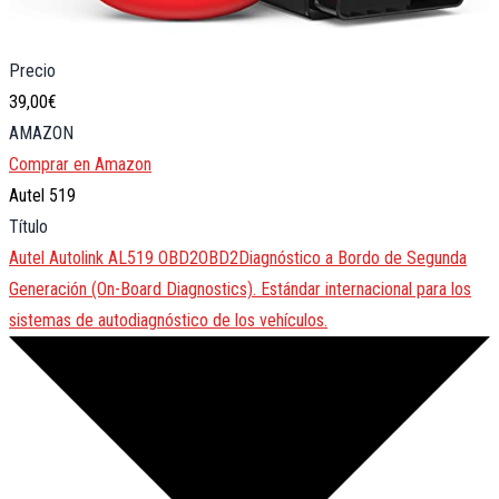
Precio
39,00€
AMAZON
Comprar en Amazon
Autel 519
Título
Autel Autolink AL519
OBD2
OBD2
Diagnóstico a Bordo de Segunda
Generación (On-Board Diagnostics). Estándar internacional para los
sistemas de autodiagnóstico de los vehículos.