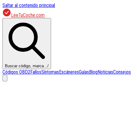
Saltar al contenido principal
LeeTuCoche.com
Buscar código, marca...
/
Códigos OBD2
Fallos
Síntomas
Escáneres
Guías
Blog
Noticias
Consejos