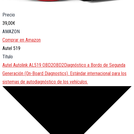
Precio
39,00€
AMAZON
Comprar en Amazon
Autel 519
Título
Autel Autolink AL519
OBD2
OBD2
Diagnóstico a Bordo de Segunda
Generación (On-Board Diagnostics). Estándar internacional para los
sistemas de autodiagnóstico de los vehículos.