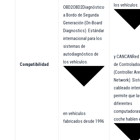
los vehículos.
OBD2
OBD2
Diagnóstico
a Bordo de Segunda
Generación (On-Board
Diagnostics). Estándar
internacional para los
sistemas de
autodiagnóstico de
y
CAN
CAN
Red
los vehículos.
Compatibilidad
de Controlado
(Controller Ar
Network). Sis
cableado inte
permite que la
diferentes
computadoras
en vehículos
coche hablen e
fabricados desde 1996