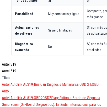
Tonos audibles
Sí
Sí
Compacto, per
Portabilidad
Muy compacto y ligero
más grande
Actualizaciones
Sí, con más o
Sí, pero limitadas
de software
de actualizaci
Diagnóstico
Sí, con más f
No
avanzado
detalladas
Autel 319
Autel 519
Título
Autel Autolink AL319 Bus Can Diagnosis Multimarca OBD 2 EOBD
Auto…
Autel Autolink AL519
OBD2
OBD2
Diagnóstico a Bordo de Segunda
Generación (On-Board Diagnostics). Estándar internacional para los