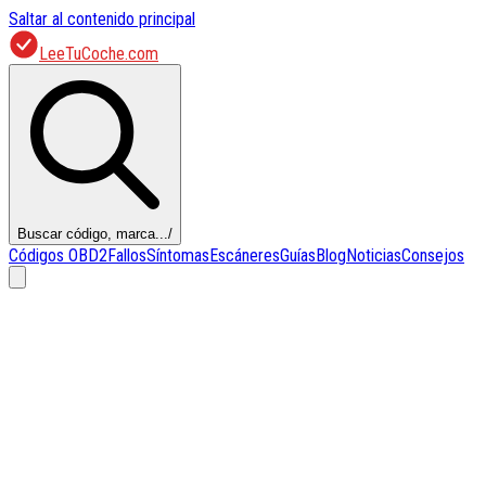
Saltar al contenido principal
LeeTuCoche.com
Buscar código, marca...
/
Códigos OBD2
Fallos
Síntomas
Escáneres
Guías
Blog
Noticias
Consejos