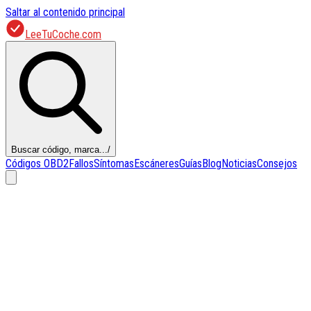
Saltar al contenido principal
LeeTuCoche.com
Buscar código, marca...
/
Códigos OBD2
Fallos
Síntomas
Escáneres
Guías
Blog
Noticias
Consejos