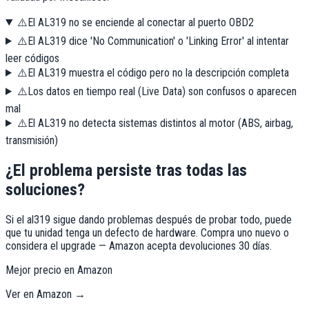
⚠️
El AL319 no se enciende al conectar al puerto OBD2
⚠️
El AL319 dice 'No Communication' o 'Linking Error' al intentar
leer códigos
⚠️
El AL319 muestra el código pero no la descripción completa
⚠️
Los datos en tiempo real (Live Data) son confusos o aparecen
mal
⚠️
El AL319 no detecta sistemas distintos al motor (ABS, airbag,
transmisión)
¿El problema persiste tras todas las
soluciones?
Si el
al319
sigue dando problemas después de probar todo, puede
que tu unidad tenga un defecto de hardware. Compra uno nuevo o
considera el upgrade — Amazon acepta devoluciones 30 días.
Mejor precio en Amazon
Ver en Amazon →